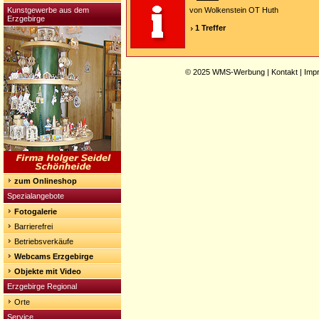
Kunstgewerbe aus dem
von Wolkenstein OT Huth
Erzgebirge
1 Treffer
© 2025
WMS-Werbung
|
Kontakt
|
Imp
zum Onlineshop
Spezialangebote
Fotogalerie
Barrierefrei
Betriebsverkäufe
Webcams Erzgebirge
Objekte mit Video
Erzgebirge Regional
Orte
Service