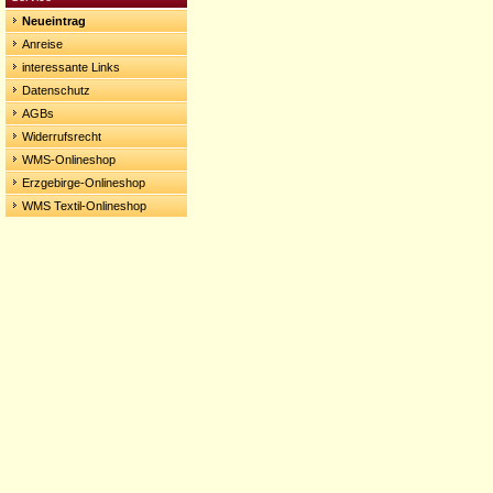
Neueintrag
Anreise
interessante Links
Datenschutz
AGBs
Widerrufsrecht
WMS-Onlineshop
Erzgebirge-Onlineshop
WMS Textil-Onlineshop