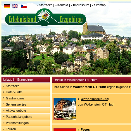
Startseite
|
Kontakt
|
Impressum
|
Sitemap
Urlaub im Erzgebirge
Urlaub in Wolkenstein OT Huth
Startseite
Ihre Suche in
Wolkenstein OT Huth
ergab folgende E
Unterkünfte
Gastronomie
Ortsbeschreibung
Sehenswertes
von Wolkenstein OT Huth
Aktivangebote
Pauschalangebote
Veranstaltungen
Touren
Fotos