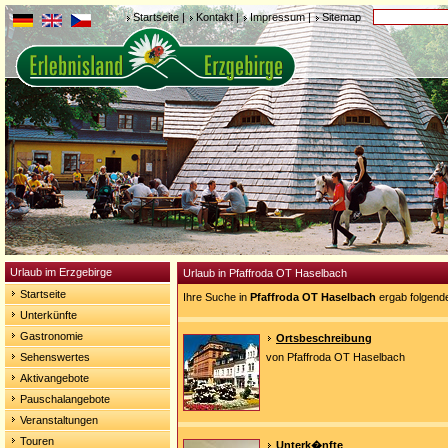
Startseite
|
Kontakt
|
Impressum
|
Sitemap
Urlaub im Erzgebirge
Urlaub in Pfaffroda OT Haselbach
Startseite
Ihre Suche in
Pfaffroda OT Haselbach
ergab folgend
Unterkünfte
Gastronomie
Ortsbeschreibung
Sehenswertes
von Pfaffroda OT Haselbach
Aktivangebote
Pauschalangebote
Veranstaltungen
Touren
Unterk�nfte