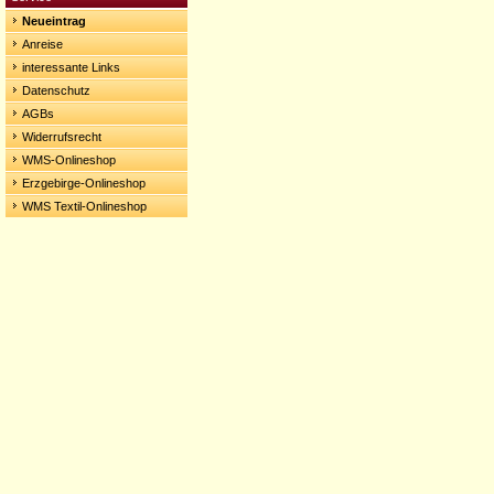
Neueintrag
Anreise
interessante Links
Datenschutz
AGBs
Widerrufsrecht
WMS-Onlineshop
Erzgebirge-Onlineshop
WMS Textil-Onlineshop