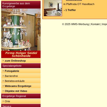
Kunstgewerbe aus dem
in Pfaffroda OT Haselbach
Erzgebirge
1 Treffer
© 2025
WMS-Werbung
|
Kontakt
|
Imp
zum Onlineshop
Spezialangebote
Fotogalerie
Barrierefrei
Betriebsverkäufe
Webcams Erzgebirge
Objekte mit Video
Erzgebirge Regional
Orte
Service