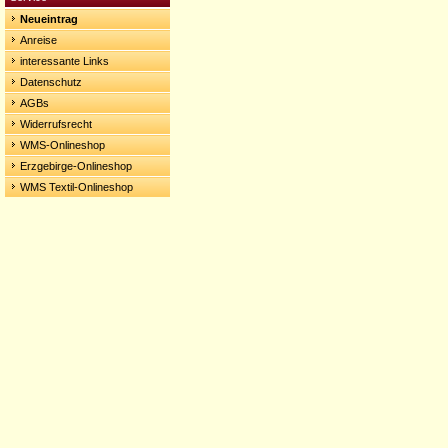
Neueintrag
Anreise
interessante Links
Datenschutz
AGBs
Widerrufsrecht
WMS-Onlineshop
Erzgebirge-Onlineshop
WMS Textil-Onlineshop