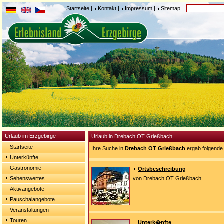
Startseite
|
Kontakt
|
Impressum
|
Sitemap
Urlaub im Erzgebirge
Urlaub in Drebach OT Grießbach
Startseite
Ihre Suche in
Drebach OT Grießbach
ergab folgende
Unterkünfte
Gastronomie
Ortsbeschreibung
Sehenswertes
von Drebach OT Grießbach
Aktivangebote
Pauschalangebote
Veranstaltungen
Touren
Unterk�nfte