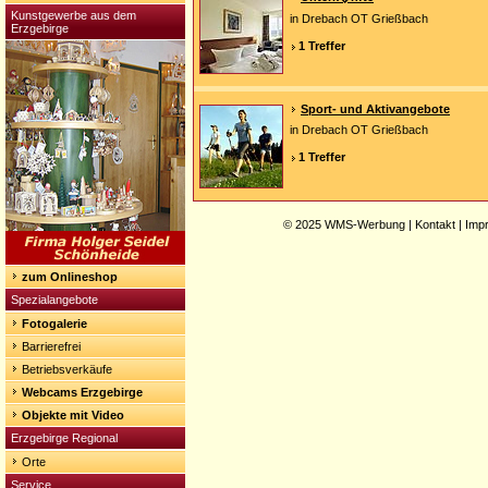
Kunstgewerbe aus dem
in Drebach OT Grießbach
Erzgebirge
1 Treffer
Sport- und Aktivangebote
in Drebach OT Grießbach
1 Treffer
© 2025
WMS-Werbung
|
Kontakt
|
Imp
zum Onlineshop
Spezialangebote
Fotogalerie
Barrierefrei
Betriebsverkäufe
Webcams Erzgebirge
Objekte mit Video
Erzgebirge Regional
Orte
Service