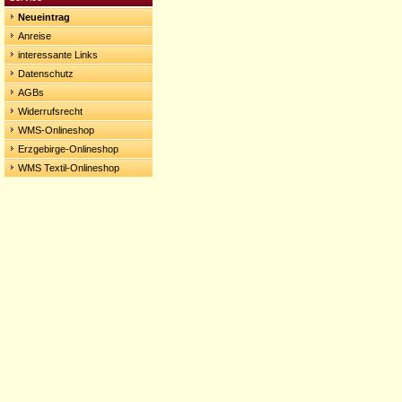
Neueintrag
Anreise
interessante Links
Datenschutz
AGBs
Widerrufsrecht
WMS-Onlineshop
Erzgebirge-Onlineshop
WMS Textil-Onlineshop