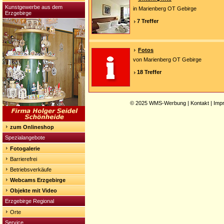
Kunstgewerbe aus dem
in Marienberg OT Gebirge
Erzgebirge
7 Treffer
Fotos
von Marienberg OT Gebirge
18 Treffer
© 2025
WMS-Werbung
|
Kontakt
|
Imp
zum Onlineshop
Spezialangebote
Fotogalerie
Barrierefrei
Betriebsverkäufe
Webcams Erzgebirge
Objekte mit Video
Erzgebirge Regional
Orte
Service