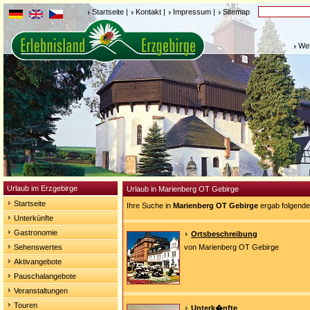
Startseite
|
Kontakt
|
Impressum
|
Sitemap
Weh
Urlaub im Erzgebirge
Urlaub in Marienberg OT Gebirge
Startseite
Ihre Suche in
Marienberg OT Gebirge
ergab folgende
Unterkünfte
Gastronomie
Ortsbeschreibung
Sehenswertes
von Marienberg OT Gebirge
Aktivangebote
Pauschalangebote
Veranstaltungen
Touren
Unterk�nfte