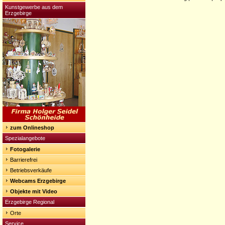
Kunstgewerbe aus dem
Erzgebirge
zum Onlineshop
Spezialangebote
Fotogalerie
Barrierefrei
Betriebsverkäufe
Webcams Erzgebirge
Objekte mit Video
Erzgebirge Regional
Orte
Service