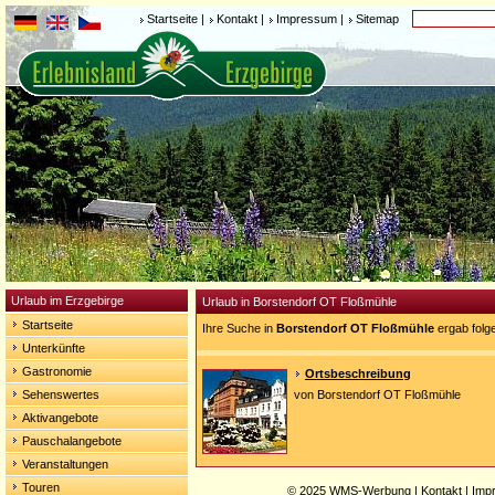
Startseite
|
Kontakt
|
Impressum
|
Sitemap
Urlaub im Erzgebirge
Urlaub in Borstendorf OT Floßmühle
Startseite
Ihre Suche in
Borstendorf OT Floßmühle
ergab folg
Unterkünfte
Gastronomie
Ortsbeschreibung
Sehenswertes
von Borstendorf OT Floßmühle
Aktivangebote
Pauschalangebote
Veranstaltungen
Touren
© 2025
WMS-Werbung
|
Kontakt
|
Imp