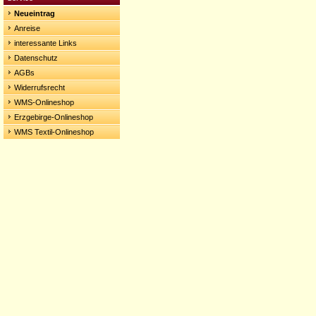
Neueintrag
Anreise
interessante Links
Datenschutz
AGBs
Widerrufsrecht
WMS-Onlineshop
Erzgebirge-Onlineshop
WMS Textil-Onlineshop