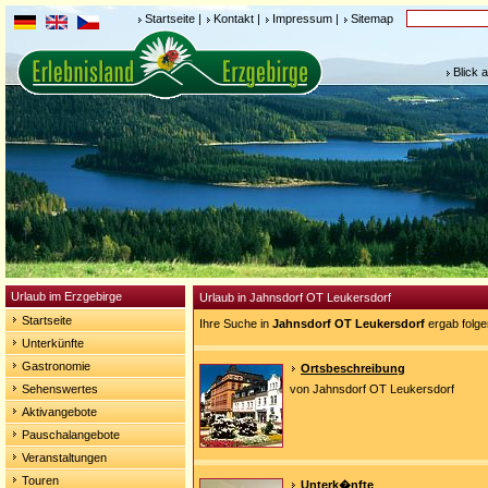
Startseite
|
Kontakt
|
Impressum
|
Sitemap
Blick 
Urlaub im Erzgebirge
Urlaub in Jahnsdorf OT Leukersdorf
Startseite
Ihre Suche in
Jahnsdorf OT Leukersdorf
ergab folge
Unterkünfte
Gastronomie
Ortsbeschreibung
Sehenswertes
von Jahnsdorf OT Leukersdorf
Aktivangebote
Pauschalangebote
Veranstaltungen
Touren
Unterk�nfte