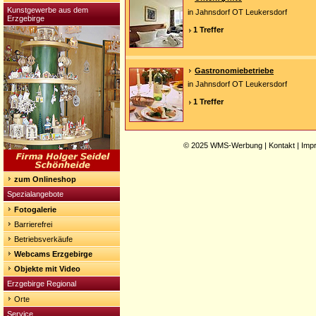
Kunstgewerbe aus dem
in Jahnsdorf OT Leukersdorf
Erzgebirge
1 Treffer
Gastronomiebetriebe
in Jahnsdorf OT Leukersdorf
1 Treffer
© 2025
WMS-Werbung
|
Kontakt
|
Imp
zum Onlineshop
Spezialangebote
Fotogalerie
Barrierefrei
Betriebsverkäufe
Webcams Erzgebirge
Objekte mit Video
Erzgebirge Regional
Orte
Service