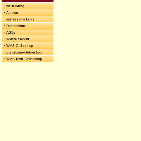
Neueintrag
Anreise
interessante Links
Datenschutz
AGBs
Widerrufsrecht
WMS-Onlineshop
Erzgebirge-Onlineshop
WMS Textil-Onlineshop