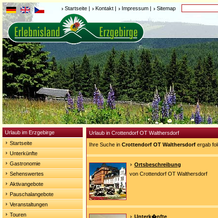
Startseite
|
Kontakt
|
Impressum
|
Sitemap
Urlaub im Erzgebirge
Urlaub in Crottendorf OT Walthersdorf
Startseite
Ihre Suche in
Crottendorf OT Walthersdorf
ergab fo
Unterkünfte
Gastronomie
Ortsbeschreibung
Sehenswertes
von Crottendorf OT Walthersdorf
Aktivangebote
Pauschalangebote
Veranstaltungen
Touren
Unterk�nfte