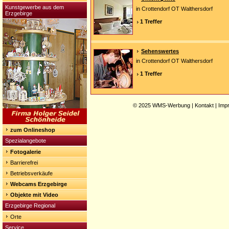
Kunstgewerbe aus dem
in Crottendorf OT Walthersdorf
Erzgebirge
1 Treffer
Sehenswertes
in Crottendorf OT Walthersdorf
1 Treffer
© 2025
WMS-Werbung
|
Kontakt
|
Imp
zum Onlineshop
Spezialangebote
Fotogalerie
Barrierefrei
Betriebsverkäufe
Webcams Erzgebirge
Objekte mit Video
Erzgebirge Regional
Orte
Service