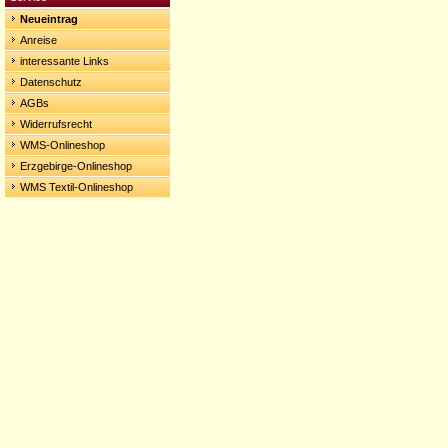
Neueintrag
Anreise
interessante Links
Datenschutz
AGBs
Widerrufsrecht
WMS-Onlineshop
Erzgebirge-Onlineshop
WMS Textil-Onlineshop