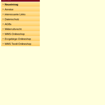
Neueintrag
Anreise
interessante Links
Datenschutz
AGBs
Widerrufsrecht
WMS-Onlineshop
Erzgebirge-Onlineshop
WMS Textil-Onlineshop