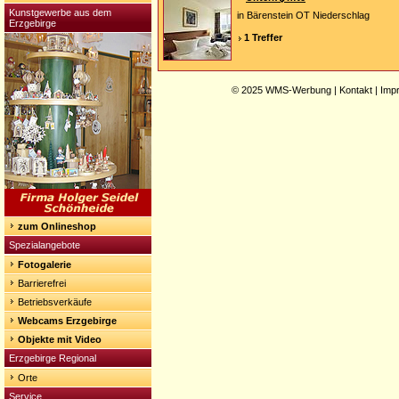
Kunstgewerbe aus dem
in Bärenstein OT Niederschlag
Erzgebirge
1 Treffer
© 2025
WMS-Werbung
|
Kontakt
|
Imp
zum Onlineshop
Spezialangebote
Fotogalerie
Barrierefrei
Betriebsverkäufe
Webcams Erzgebirge
Objekte mit Video
Erzgebirge Regional
Orte
Service