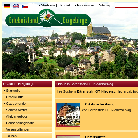
Startseite
|
Kontakt
|
Impressum
|
Sitemap
Urlaub im Erzgebirge
Urlaub in Bärenstein OT Niederschlag
Startseite
Ihre Suche in
Bärenstein OT Niederschlag
ergab fol
Unterkünfte
Gastronomie
Ortsbeschreibung
Sehenswertes
von Bärenstein OT Niederschlag
Aktivangebote
Pauschalangebote
Veranstaltungen
Touren
Unterk�nfte