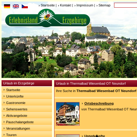
Startseite
|
Kontakt
|
Impressum
|
Sitemap
Urlaub im Erzgebirge
Urlaub in Thermalbad Wiesenbad OT Neundorf
Startseite
Ihre Suche in
Thermalbad Wiesenbad OT Neundorf
Unterkünfte
Gastronomie
Ortsbeschreibung
Sehenswertes
von Thermalbad Wiesenbad OT Neun
Aktivangebote
Pauschalangebote
Veranstaltungen
Touren
Unterk�nfte