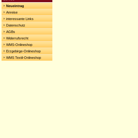
Neueintrag
Anreise
interessante Links
Datenschutz
AGBs
Widerrufsrecht
WMS-Onlineshop
Erzgebirge-Onlineshop
WMS Textil-Onlineshop