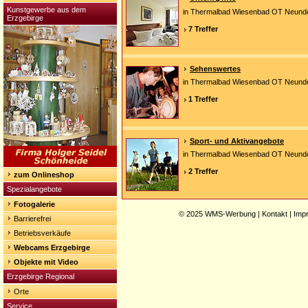
Kunstgewerbe aus dem
in Thermalbad Wiesenbad OT Neundo
Erzgebirge
7 Treffer
Sehenswertes
in Thermalbad Wiesenbad OT Neundo
1 Treffer
Sport- und Aktivangebote
in Thermalbad Wiesenbad OT Neundo
2 Treffer
zum Onlineshop
Spezialangebote
Fotogalerie
© 2025
WMS-Werbung
|
Kontakt
|
Imp
Barrierefrei
Betriebsverkäufe
Webcams Erzgebirge
Objekte mit Video
Erzgebirge Regional
Orte
Service