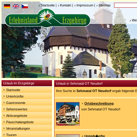
Startseite
|
Kontakt
|
Impressum
|
Sitemap
Weh
Urlaub im Erzgebirge
Urlaub in Sehmatal OT Neudorf
Startseite
Ihre Suche in
Sehmatal OT Neudorf
ergab folgende E
Unterkünfte
Gastronomie
Ortsbeschreibung
Sehenswertes
von Sehmatal OT Neudorf
Aktivangebote
Pauschalangebote
Veranstaltungen
Touren
Unterk�nfte