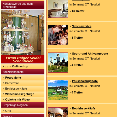
Kunstgewerbe aus dem
in Sehmatal OT Neudorf
Erzgebirge
13 Treffer
Sehenswertes
in Sehmatal OT Neudorf
3 Treffer
Sport- und Aktivangebote
in Sehmatal OT Neudorf
4 Treffer
zum Onlineshop
Spezialangebote
Fotogalerie
Pauschalangebote
Barrierefrei
in Sehmatal OT Neudorf
Betriebsverkäufe
4 Treffer
Webcams Erzgebirge
Objekte mit Video
Erzgebirge Regional
Betriebsverkäufe
Orte
in Sehmatal OT Neudorf
Service