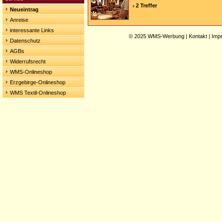
2 Treffer
Neueintrag
Anreise
interessante Links
© 2025
WMS-Werbung
|
Kontakt
|
Imp
Datenschutz
AGBs
Widerrufsrecht
WMS-Onlineshop
Erzgebirge-Onlineshop
WMS Textil-Onlineshop