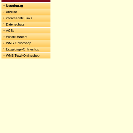
Neueintrag
Anreise
interessante Links
Datenschutz
AGBs
Widerrufsrecht
WMS-Onlineshop
Erzgebirge-Onlineshop
WMS Textil-Onlineshop