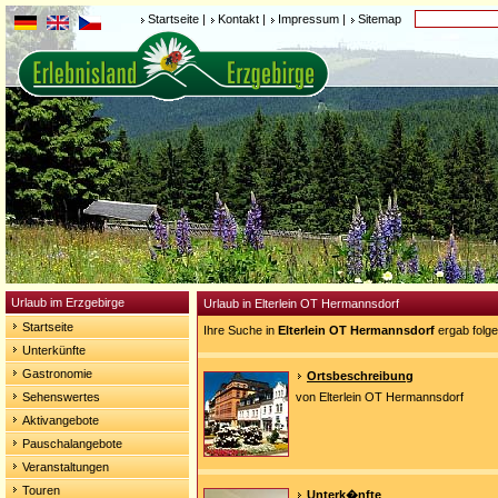
Startseite
|
Kontakt
|
Impressum
|
Sitemap
Urlaub im Erzgebirge
Urlaub in Elterlein OT Hermannsdorf
Startseite
Ihre Suche in
Elterlein OT Hermannsdorf
ergab folg
Unterkünfte
Gastronomie
Ortsbeschreibung
Sehenswertes
von Elterlein OT Hermannsdorf
Aktivangebote
Pauschalangebote
Veranstaltungen
Touren
Unterk�nfte