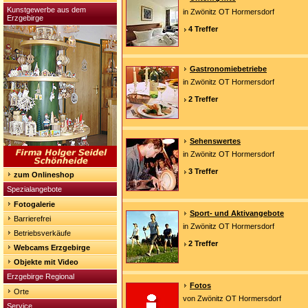
Kunstgewerbe aus dem
in Zwönitz OT Hormersdorf
Erzgebirge
4 Treffer
Gastronomiebetriebe
in Zwönitz OT Hormersdorf
2 Treffer
Sehenswertes
in Zwönitz OT Hormersdorf
3 Treffer
zum Onlineshop
Spezialangebote
Fotogalerie
Sport- und Aktivangebote
Barrierefrei
in Zwönitz OT Hormersdorf
Betriebsverkäufe
2 Treffer
Webcams Erzgebirge
Objekte mit Video
Erzgebirge Regional
Fotos
Orte
von Zwönitz OT Hormersdorf
Service