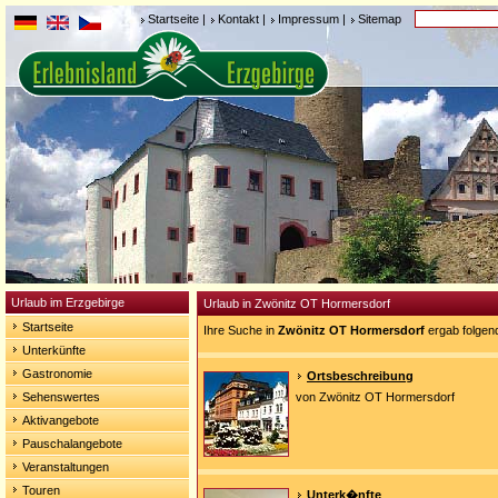
Startseite
|
Kontakt
|
Impressum
|
Sitemap
Urlaub im Erzgebirge
Urlaub in Zwönitz OT Hormersdorf
Startseite
Ihre Suche in
Zwönitz OT Hormersdorf
ergab folgen
Unterkünfte
Gastronomie
Ortsbeschreibung
Sehenswertes
von Zwönitz OT Hormersdorf
Aktivangebote
Pauschalangebote
Veranstaltungen
Touren
Unterk�nfte