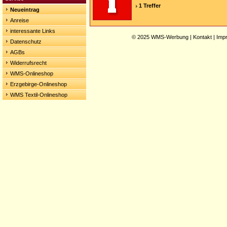
1 Treffer
Neueintrag
Anreise
interessante Links
© 2025
WMS-Werbung
|
Kontakt
|
Imp
Datenschutz
AGBs
Widerrufsrecht
WMS-Onlineshop
Erzgebirge-Onlineshop
WMS Textil-Onlineshop