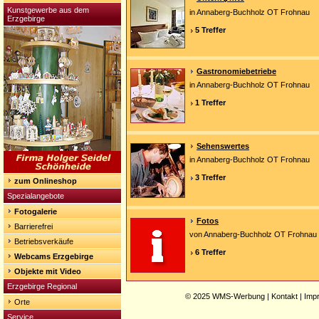
Kunstgewerbe aus dem
in Annaberg-Buchholz OT Frohnau
Erzgebirge
5 Treffer
Gastronomiebetriebe
in Annaberg-Buchholz OT Frohnau
1 Treffer
Sehenswertes
in Annaberg-Buchholz OT Frohnau
3 Treffer
zum Onlineshop
Spezialangebote
Fotogalerie
Fotos
Barrierefrei
von Annaberg-Buchholz OT Frohnau
Betriebsverkäufe
6 Treffer
Webcams Erzgebirge
Objekte mit Video
Erzgebirge Regional
© 2025
WMS-Werbung
|
Kontakt
|
Imp
Orte
Service