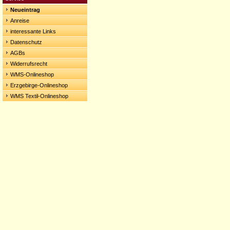
Neueintrag
Anreise
interessante Links
Datenschutz
AGBs
Widerrufsrecht
WMS-Onlineshop
Erzgebirge-Onlineshop
WMS Textil-Onlineshop