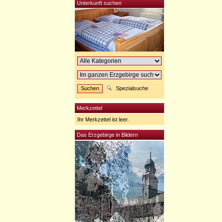
Unterkunft suchen
Spezialsuche
Merkzettel
Ihr Merkzettel ist leer.
Das Erzgebirge in Bildern