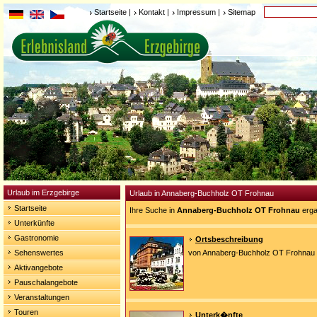
Startseite
|
Kontakt
|
Impressum
|
Sitemap
Urlaub im Erzgebirge
Urlaub in Annaberg-Buchholz OT Frohnau
Startseite
Ihre Suche in
Annaberg-Buchholz OT Frohnau
erga
Unterkünfte
Gastronomie
Ortsbeschreibung
Sehenswertes
von Annaberg-Buchholz OT Frohnau
Aktivangebote
Pauschalangebote
Veranstaltungen
Touren
Unterk�nfte