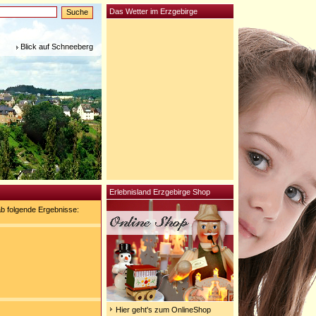
Das Wetter im Erzgebirge
Blick auf Schneeberg
Erlebnisland Erzgebirge Shop
b folgende Ergebnisse:
Hier geht's zum OnlineShop