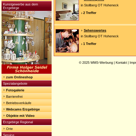
Kunstgewerbe aus dem
in Stollberg OT Hoheneck
Erzgebirge
2 Treffer
Sehenswertes
in Stollberg OT Hoheneck
1 Treffer
© 2025
WMS-Werbung
|
Kontakt
|
Imp
zum Onlineshop
Spezialangebote
Fotogalerie
Barrierefrei
Betriebsverkäufe
Webcams Erzgebirge
Objekte mit Video
Erzgebirge Regional
Orte
Service