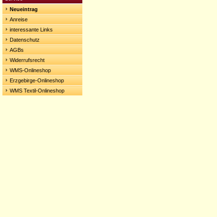
Neueintrag
Anreise
interessante Links
Datenschutz
AGBs
Widerrufsrecht
WMS-Onlineshop
Erzgebirge-Onlineshop
WMS Textil-Onlineshop