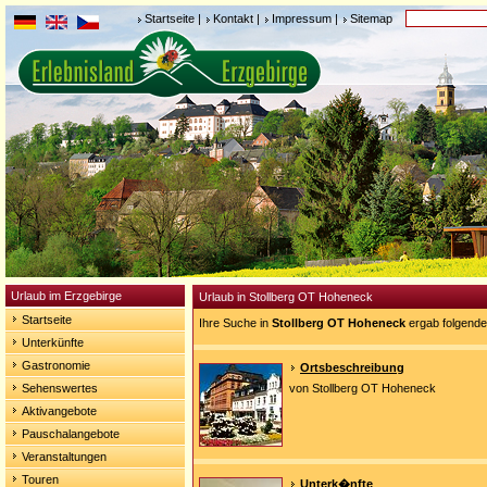
Startseite
|
Kontakt
|
Impressum
|
Sitemap
Urlaub im Erzgebirge
Urlaub in Stollberg OT Hoheneck
Startseite
Ihre Suche in
Stollberg OT Hoheneck
ergab folgende
Unterkünfte
Gastronomie
Ortsbeschreibung
Sehenswertes
von Stollberg OT Hoheneck
Aktivangebote
Pauschalangebote
Veranstaltungen
Touren
Unterk�nfte