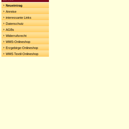
Neueintrag
Anreise
interessante Links
Datenschutz
AGBs
Widerrufsrecht
WMS-Onlineshop
Erzgebirge-Onlineshop
WMS Textil-Onlineshop