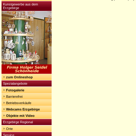
Kunstgewerbe aus dem
Erzgebirge
zum Onlineshop
Spezialangebote
Fotogalerie
Barrierefrei
Betriebsverkäufe
Webcams Erzgebirge
Objekte mit Video
Erzgebirge Regional
Orte
Service