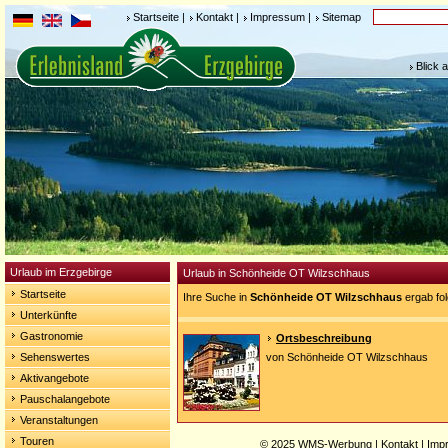
Startseite
|
Kontakt
|
Impressum
|
Sitemap
Blick 
Urlaub im Erzgebirge
Urlaub in Schönheide OT Wilzschhaus
Startseite
Ihre Suche in
Schönheide OT Wilzschhaus
ergab fo
Unterkünfte
Gastronomie
Ortsbeschreibung
Sehenswertes
von Schönheide OT Wilzschhaus
Aktivangebote
Pauschalangebote
Veranstaltungen
Touren
© 2025
WMS-Werbung
|
Kontakt
|
Imp