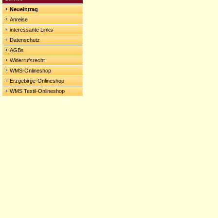
Neueintrag
Anreise
interessante Links
Datenschutz
AGBs
Widerrufsrecht
WMS-Onlineshop
Erzgebirge-Onlineshop
WMS Textil-Onlineshop