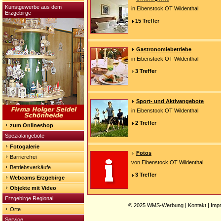
Kunstgewerbe aus dem
in Eibenstock OT Wildenthal
Erzgebirge
15 Treffer
Gastronomiebetriebe
in Eibenstock OT Wildenthal
3 Treffer
Sport- und Aktivangebote
in Eibenstock OT Wildenthal
2 Treffer
zum Onlineshop
Spezialangebote
Fotogalerie
Fotos
Barrierefrei
von Eibenstock OT Wildenthal
Betriebsverkäufe
3 Treffer
Webcams Erzgebirge
Objekte mit Video
Erzgebirge Regional
© 2025
WMS-Werbung
|
Kontakt
|
Imp
Orte
Service