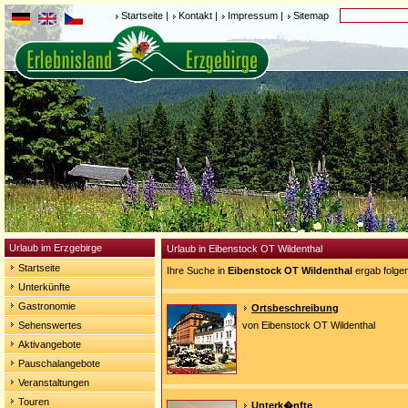
Startseite
|
Kontakt
|
Impressum
|
Sitemap
Urlaub im Erzgebirge
Urlaub in Eibenstock OT Wildenthal
Startseite
Ihre Suche in
Eibenstock OT Wildenthal
ergab folge
Unterkünfte
Gastronomie
Ortsbeschreibung
Sehenswertes
von Eibenstock OT Wildenthal
Aktivangebote
Pauschalangebote
Veranstaltungen
Touren
Unterk�nfte