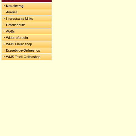
Neueintrag
Anreise
interessante Links
Datenschutz
AGBs
Widerrufsrecht
WMS-Onlineshop
Erzgebirge-Onlineshop
WMS Textil-Onlineshop