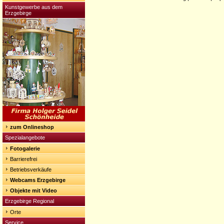
Kunstgewerbe aus dem
Erzgebirge
zum Onlineshop
Spezialangebote
Fotogalerie
Barrierefrei
Betriebsverkäufe
Webcams Erzgebirge
Objekte mit Video
Erzgebirge Regional
Orte
Service