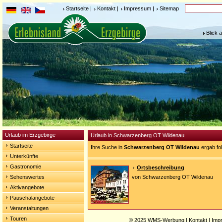
Startseite
|
Kontakt
|
Impressum
|
Sitemap
Blick 
Urlaub im Erzgebirge
Urlaub in Schwarzenberg OT Wildenau
Startseite
Ihre Suche in
Schwarzenberg OT Wildenau
ergab fo
Unterkünfte
Gastronomie
Ortsbeschreibung
Sehenswertes
von Schwarzenberg OT Wildenau
Aktivangebote
Pauschalangebote
Veranstaltungen
Touren
© 2025
WMS-Werbung
|
Kontakt
|
Imp