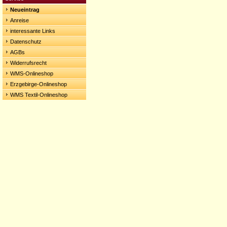
Neueintrag
Anreise
interessante Links
Datenschutz
AGBs
Widerrufsrecht
WMS-Onlineshop
Erzgebirge-Onlineshop
WMS Textil-Onlineshop