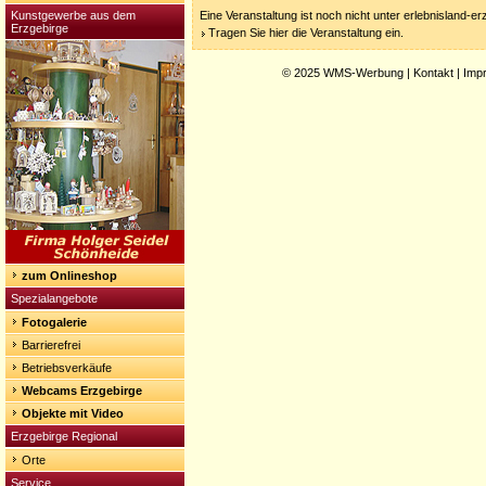
Kunstgewerbe aus dem
Eine Veranstaltung ist noch nicht unter erlebnisland-e
Erzgebirge
Tragen Sie hier die Veranstaltung ein.
© 2025
WMS-Werbung
|
Kontakt
|
Imp
zum Onlineshop
Spezialangebote
Fotogalerie
Barrierefrei
Betriebsverkäufe
Webcams Erzgebirge
Objekte mit Video
Erzgebirge Regional
Orte
Service