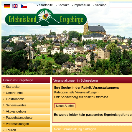
Startseite
|
Kontakt
|
Impressum
|
Sitemap
Urlaub im Erzgebirge
Veranstaltungen in Schneeberg
Startseite
Ihre Suche in der Rubrik Veranstaltungen:
Kategorie:
alle Veranstaltungen
Unterkünfte
Ort:
Schneeberg mit seinen Ortsteilen
Gastronomie
Sehenswertes
Neue Suche
Aktivangebote
Es wurde leider kein passendes Ergebnis gefunde
Pauschalangebote
Veranstaltungen
Neue Veranstaltung eintragen
Touren