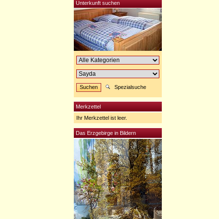
Unterkunft suchen
Spezialsuche
Merkzettel
Ihr Merkzettel ist leer.
Das Erzgebirge in Bildern