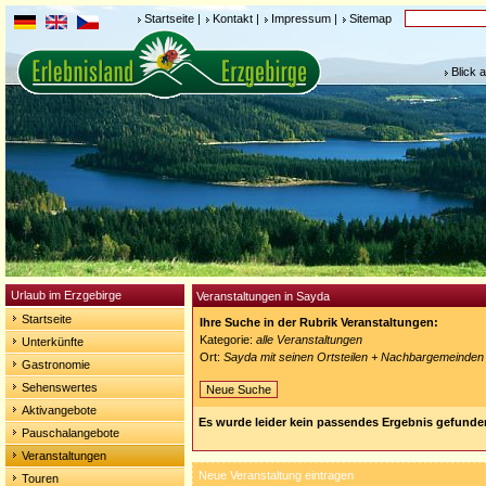
Startseite
|
Kontakt
|
Impressum
|
Sitemap
Blick 
Urlaub im Erzgebirge
Veranstaltungen in Sayda
Startseite
Ihre Suche in der Rubrik Veranstaltungen:
Kategorie:
alle Veranstaltungen
Unterkünfte
Ort:
Sayda mit seinen Ortsteilen + Nachbargemeinden
Gastronomie
Sehenswertes
Neue Suche
Aktivangebote
Es wurde leider kein passendes Ergebnis gefunde
Pauschalangebote
Veranstaltungen
Neue Veranstaltung eintragen
Touren