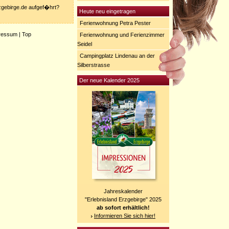
rzgebirge.de aufgef�hrt?
Heute neu eingetragen
Ferienwohnung Petra Pester
ressum
|
Top
Ferienwohnung und Ferienzimmer
Seidel
Campingplatz Lindenau an der
Silberstrasse
Der neue Kalender 2025
Jahreskalender
"Erlebnisland Erzgebirge" 2025
ab sofort erhältlich!
Informieren Sie sich hier!