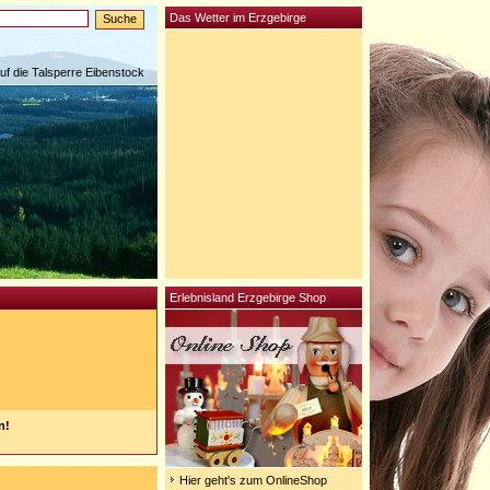
Das Wetter im Erzgebirge
auf die Talsperre Eibenstock
Erlebnisland Erzgebirge Shop
n!
Hier geht's zum OnlineShop