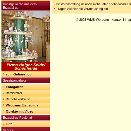
Kunstgewerbe aus dem
Eine Veranstaltung ist noch nicht unter erlebnisland-e
Erzgebirge
Tragen Sie hier die Veranstaltung ein.
© 2025
WMS-Werbung
|
Kontakt
|
Imp
zum Onlineshop
Spezialangebote
Fotogalerie
Barrierefrei
Betriebsverkäufe
Webcams Erzgebirge
Objekte mit Video
Erzgebirge Regional
Orte
Service