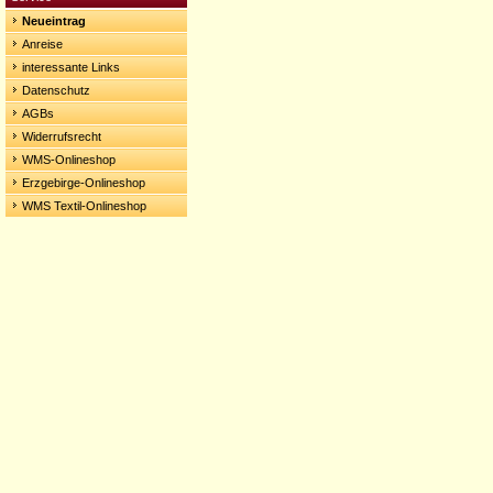
Neueintrag
Anreise
interessante Links
Datenschutz
AGBs
Widerrufsrecht
WMS-Onlineshop
Erzgebirge-Onlineshop
WMS Textil-Onlineshop