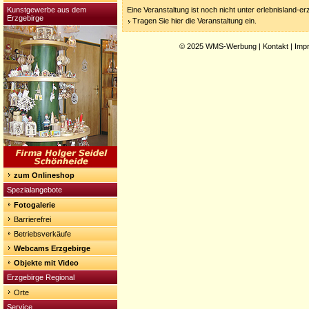
Kunstgewerbe aus dem
Eine Veranstaltung ist noch nicht unter erlebnisland-e
Erzgebirge
Tragen Sie hier die Veranstaltung ein.
© 2025
WMS-Werbung
|
Kontakt
|
Imp
zum Onlineshop
Spezialangebote
Fotogalerie
Barrierefrei
Betriebsverkäufe
Webcams Erzgebirge
Objekte mit Video
Erzgebirge Regional
Orte
Service