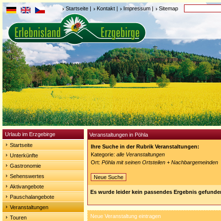
Startseite
|
Kontakt
|
Impressum
|
Sitemap
Urlaub im Erzgebirge
Veranstaltungen in Pöhla
Startseite
Ihre Suche in der Rubrik Veranstaltungen:
Kategorie:
alle Veranstaltungen
Unterkünfte
Ort:
Pöhla mit seinen Ortsteilen + Nachbargemeinden
Gastronomie
Sehenswertes
Neue Suche
Aktivangebote
Es wurde leider kein passendes Ergebnis gefunde
Pauschalangebote
Veranstaltungen
Neue Veranstaltung eintragen
Touren