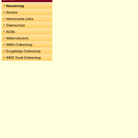
Neueintrag
Anreise
interessante Links
Datenschutz
AGBs
Widerrufsrecht
WMS-Onlineshop
Erzgebirge-Onlineshop
WMS Textil-Onlineshop