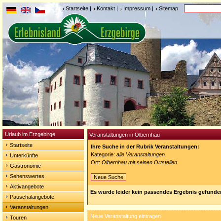
Startseite
|
Kontakt
|
Impressum
|
Sitemap
Urlaub im Erzgebirge
Veranstaltungen in Olbernhau
Startseite
Ihre Suche in der Rubrik Veranstaltungen:
Kategorie:
alle Veranstaltungen
Unterkünfte
Ort:
Olbernhau mit seinen Ortsteilen
Gastronomie
Sehenswertes
Neue Suche
Aktivangebote
Es wurde leider kein passendes Ergebnis gefunde
Pauschalangebote
Veranstaltungen
Neue Veranstaltung eintragen
Touren