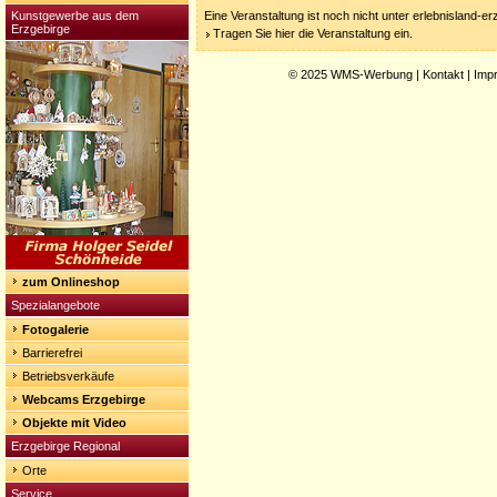
Kunstgewerbe aus dem
Eine Veranstaltung ist noch nicht unter erlebnisland-e
Erzgebirge
Tragen Sie hier die Veranstaltung ein.
© 2025
WMS-Werbung
|
Kontakt
|
Imp
zum Onlineshop
Spezialangebote
Fotogalerie
Barrierefrei
Betriebsverkäufe
Webcams Erzgebirge
Objekte mit Video
Erzgebirge Regional
Orte
Service