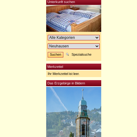
Unterkunft suchen
Spezialsuche
Merkzettel
Ihr Merkzettel ist leer.
Das Erzgebirge in Bildern