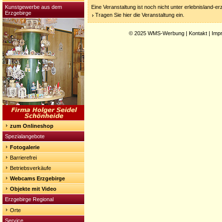
Kunstgewerbe aus dem
Eine Veranstaltung ist noch nicht unter erlebnisland-e
Erzgebirge
Tragen Sie hier die Veranstaltung ein.
© 2025
WMS-Werbung
|
Kontakt
|
Imp
zum Onlineshop
Spezialangebote
Fotogalerie
Barrierefrei
Betriebsverkäufe
Webcams Erzgebirge
Objekte mit Video
Erzgebirge Regional
Orte
Service