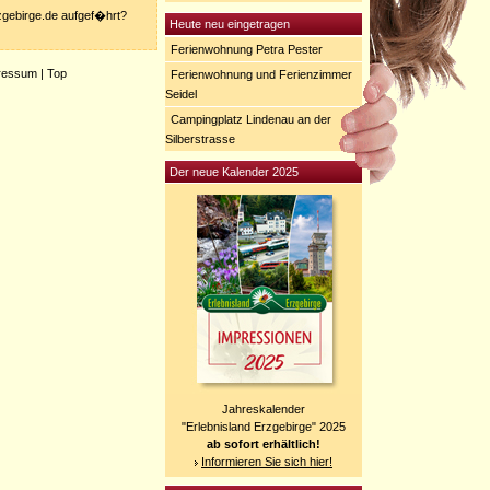
rzgebirge.de aufgef�hrt?
Heute neu eingetragen
Ferienwohnung Petra Pester
ressum
|
Top
Ferienwohnung und Ferienzimmer
Seidel
Campingplatz Lindenau an der
Silberstrasse
Der neue Kalender 2025
Jahreskalender
"Erlebnisland Erzgebirge" 2025
ab sofort erhältlich!
Informieren Sie sich hier!