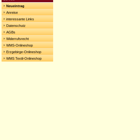
Neueintrag
Anreise
interessante Links
Datenschutz
AGBs
Widerrufsrecht
WMS-Onlineshop
Erzgebirge-Onlineshop
WMS Textil-Onlineshop