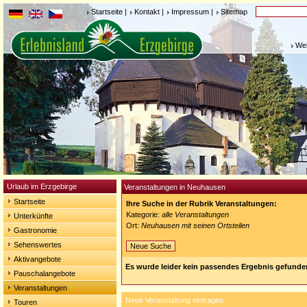
Startseite
|
Kontakt
|
Impressum
|
Sitemap
Weh
Urlaub im Erzgebirge
Veranstaltungen in Neuhausen
Startseite
Ihre Suche in der Rubrik Veranstaltungen:
Kategorie:
alle Veranstaltungen
Unterkünfte
Ort:
Neuhausen mit seinen Ortsteilen
Gastronomie
Sehenswertes
Neue Suche
Aktivangebote
Es wurde leider kein passendes Ergebnis gefunde
Pauschalangebote
Veranstaltungen
Neue Veranstaltung eintragen
Touren