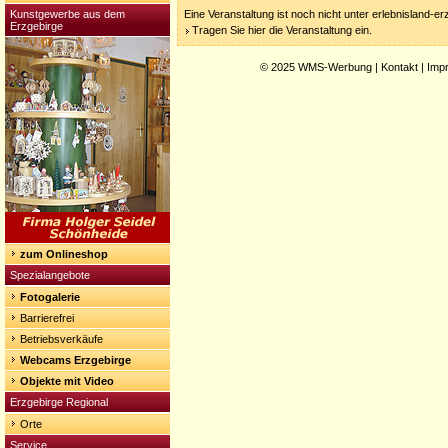
Kunstgewerbe aus dem
Eine Veranstaltung ist noch nicht unter erlebnisland-e
Erzgebirge
Tragen Sie hier die Veranstaltung ein.
© 2025
WMS-Werbung
|
Kontakt
|
Imp
zum Onlineshop
Spezialangebote
Fotogalerie
Barrierefrei
Betriebsverkäufe
Webcams Erzgebirge
Objekte mit Video
Erzgebirge Regional
Orte
Service