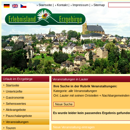
Startseite
|
Kontakt
|
Impressum
|
Sitemap
Urlaub im Erzgebirge
Veranstaltungen in Lauter
Startseite
Ihre Suche in der Rubrik Veranstaltungen:
Kategorie:
alle Veranstaltungen
Unterkünfte
Ort:
Lauter mit seinen Ortsteilen + Nachbargemeinden
Gastronomie
Sehenswertes
Neue Suche
Aktivangebote
Es wurde leider kein passendes Ergebnis gefunde
Pauschalangebote
Veranstaltungen
Neue Veranstaltung eintragen
Touren