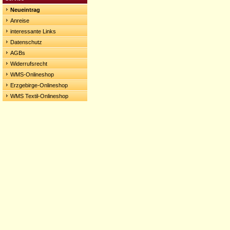
Neueintrag
Anreise
interessante Links
Datenschutz
AGBs
Widerrufsrecht
WMS-Onlineshop
Erzgebirge-Onlineshop
WMS Textil-Onlineshop