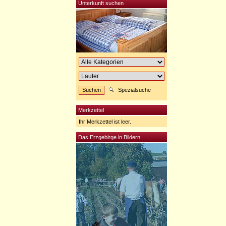
Unterkunft suchen
Spezialsuche
Merkzettel
Ihr Merkzettel ist leer.
Das Erzgebirge in Bildern