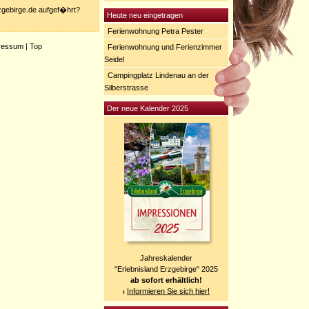
rzgebirge.de aufgef�hrt?
Heute neu eingetragen
Ferienwohnung Petra Pester
ressum
|
Top
Ferienwohnung und Ferienzimmer
Seidel
Campingplatz Lindenau an der
Silberstrasse
Der neue Kalender 2025
Jahreskalender
"Erlebnisland Erzgebirge" 2025
ab sofort erhältlich!
Informieren Sie sich hier!