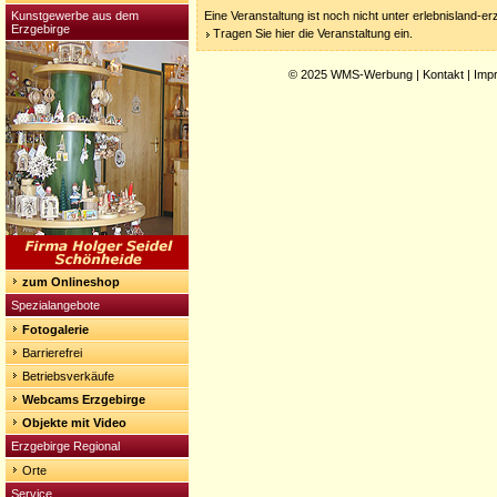
Kunstgewerbe aus dem
Eine Veranstaltung ist noch nicht unter erlebnisland-e
Erzgebirge
Tragen Sie hier die Veranstaltung ein.
© 2025
WMS-Werbung
|
Kontakt
|
Imp
zum Onlineshop
Spezialangebote
Fotogalerie
Barrierefrei
Betriebsverkäufe
Webcams Erzgebirge
Objekte mit Video
Erzgebirge Regional
Orte
Service