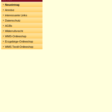
Neueintrag
Anreise
interessante Links
Datenschutz
AGBs
Widerrufsrecht
WMS-Onlineshop
Erzgebirge-Onlineshop
WMS Textil-Onlineshop