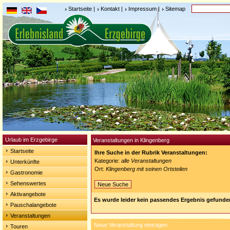
Startseite
|
Kontakt
|
Impressum
|
Sitemap
Urlaub im Erzgebirge
Veranstaltungen in Klingenberg
Startseite
Ihre Suche in der Rubrik Veranstaltungen:
Kategorie:
alle Veranstaltungen
Unterkünfte
Ort:
Klingenberg mit seinen Ortsteilen
Gastronomie
Sehenswertes
Neue Suche
Aktivangebote
Es wurde leider kein passendes Ergebnis gefunde
Pauschalangebote
Veranstaltungen
Neue Veranstaltung eintragen
Touren