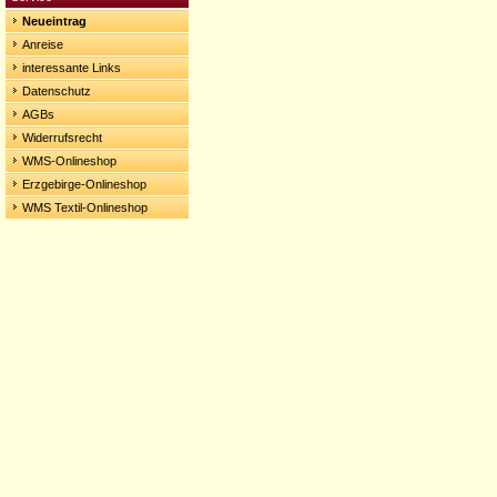
Neueintrag
Anreise
interessante Links
Datenschutz
AGBs
Widerrufsrecht
WMS-Onlineshop
Erzgebirge-Onlineshop
WMS Textil-Onlineshop