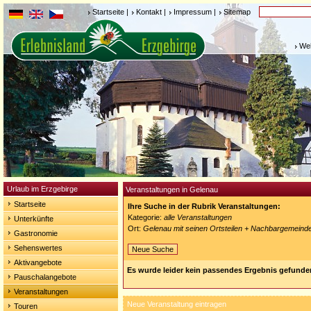
Startseite
|
Kontakt
|
Impressum
|
Sitemap
Weh
Urlaub im Erzgebirge
Veranstaltungen in Gelenau
Startseite
Ihre Suche in der Rubrik Veranstaltungen:
Kategorie:
alle Veranstaltungen
Unterkünfte
Ort:
Gelenau mit seinen Ortsteilen + Nachbargemeind
Gastronomie
Sehenswertes
Neue Suche
Aktivangebote
Es wurde leider kein passendes Ergebnis gefunde
Pauschalangebote
Veranstaltungen
Neue Veranstaltung eintragen
Touren