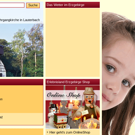
Das Wetter im Erzgebirge
rgangkirche in Lauterbach
Erlebnisland Erzgebirge Shop
en
n!
Hier geht's zum OnlineShop