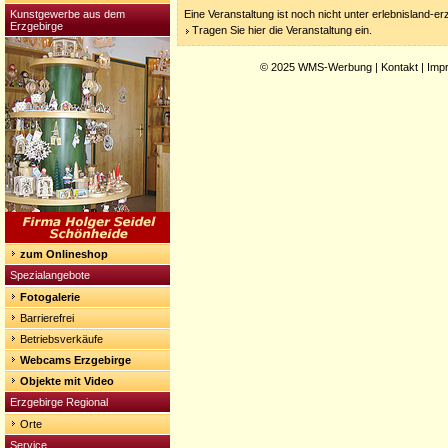
Kunstgewerbe aus dem
Eine Veranstaltung ist noch nicht unter erlebnisland-e
Erzgebirge
Tragen Sie hier die Veranstaltung ein.
© 2025
WMS-Werbung
|
Kontakt
|
Imp
zum Onlineshop
Spezialangebote
Fotogalerie
Barrierefrei
Betriebsverkäufe
Webcams Erzgebirge
Objekte mit Video
Erzgebirge Regional
Orte
Service