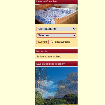
Unterkunft suchen
Spezialsuche
Merkzettel
Ihr Merkzettel ist leer.
Das Erzgebirge in Bildern