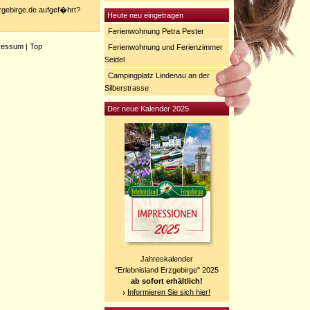
rzgebirge.de aufgef�hrt?
Heute neu eingetragen
Ferienwohnung Petra Pester
ressum
|
Top
Ferienwohnung und Ferienzimmer
Seidel
Campingplatz Lindenau an der
Silberstrasse
Der neue Kalender 2025
Jahreskalender
"Erlebnisland Erzgebirge" 2025
ab sofort erhältlich!
Informieren Sie sich hier!