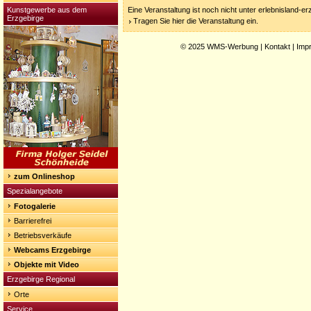
Kunstgewerbe aus dem
Eine Veranstaltung ist noch nicht unter erlebnisland-e
Erzgebirge
Tragen Sie hier die Veranstaltung ein.
© 2025
WMS-Werbung
|
Kontakt
|
Imp
zum Onlineshop
Spezialangebote
Fotogalerie
Barrierefrei
Betriebsverkäufe
Webcams Erzgebirge
Objekte mit Video
Erzgebirge Regional
Orte
Service