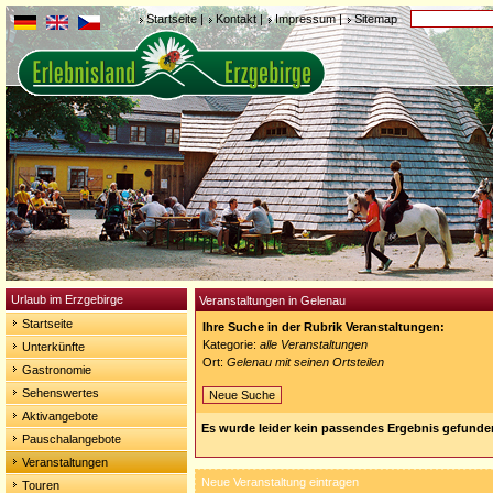
Startseite
|
Kontakt
|
Impressum
|
Sitemap
Urlaub im Erzgebirge
Veranstaltungen in Gelenau
Startseite
Ihre Suche in der Rubrik Veranstaltungen:
Kategorie:
alle Veranstaltungen
Unterkünfte
Ort:
Gelenau mit seinen Ortsteilen
Gastronomie
Sehenswertes
Neue Suche
Aktivangebote
Es wurde leider kein passendes Ergebnis gefunde
Pauschalangebote
Veranstaltungen
Neue Veranstaltung eintragen
Touren