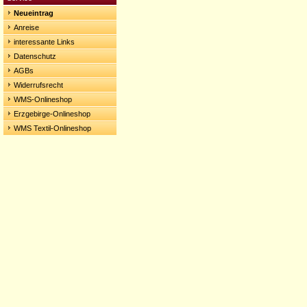
Neueintrag
Anreise
interessante Links
Datenschutz
AGBs
Widerrufsrecht
WMS-Onlineshop
Erzgebirge-Onlineshop
WMS Textil-Onlineshop