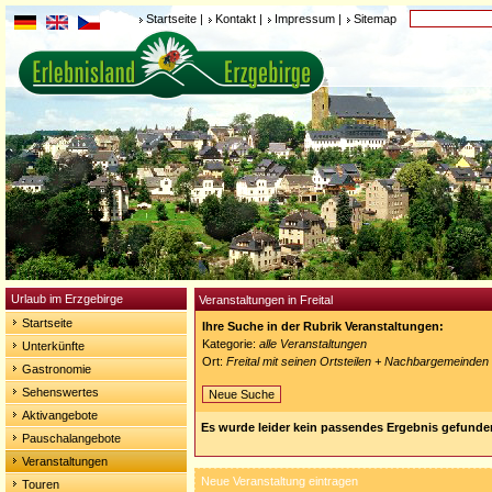
Startseite
|
Kontakt
|
Impressum
|
Sitemap
Urlaub im Erzgebirge
Veranstaltungen in Freital
Startseite
Ihre Suche in der Rubrik Veranstaltungen:
Kategorie:
alle Veranstaltungen
Unterkünfte
Ort:
Freital mit seinen Ortsteilen + Nachbargemeinden
Gastronomie
Sehenswertes
Neue Suche
Aktivangebote
Es wurde leider kein passendes Ergebnis gefunde
Pauschalangebote
Veranstaltungen
Neue Veranstaltung eintragen
Touren