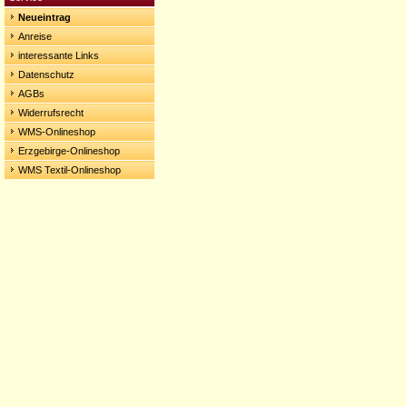
Neueintrag
Anreise
interessante Links
Datenschutz
AGBs
Widerrufsrecht
WMS-Onlineshop
Erzgebirge-Onlineshop
WMS Textil-Onlineshop