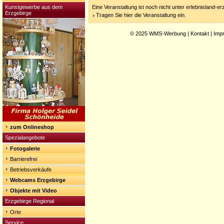
Kunstgewerbe aus dem
Eine Veranstaltung ist noch nicht unter erlebnisland-e
Erzgebirge
Tragen Sie hier die Veranstaltung ein.
© 2025
WMS-Werbung
|
Kontakt
|
Imp
zum Onlineshop
Spezialangebote
Fotogalerie
Barrierefrei
Betriebsverkäufe
Webcams Erzgebirge
Objekte mit Video
Erzgebirge Regional
Orte
Service