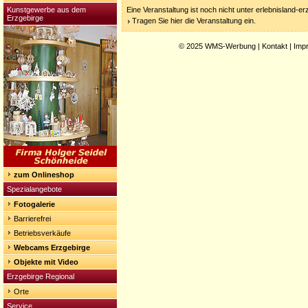
Kunstgewerbe aus dem
Eine Veranstaltung ist noch nicht unter erlebnisland-e
Erzgebirge
Tragen Sie hier die Veranstaltung ein.
© 2025
WMS-Werbung
|
Kontakt
|
Imp
zum Onlineshop
Spezialangebote
Fotogalerie
Barrierefrei
Betriebsverkäufe
Webcams Erzgebirge
Objekte mit Video
Erzgebirge Regional
Orte
Service