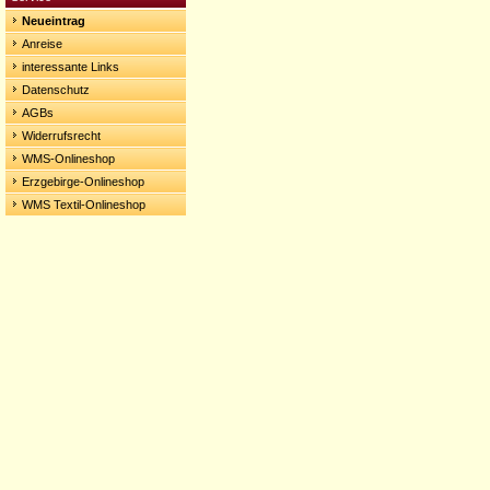
Neueintrag
Anreise
interessante Links
Datenschutz
AGBs
Widerrufsrecht
WMS-Onlineshop
Erzgebirge-Onlineshop
WMS Textil-Onlineshop