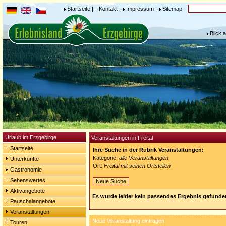
Startseite
|
Kontakt
|
Impressum
|
Sitemap
Blick 
Urlaub im Erzgebirge
Veranstaltungen in Freital
Startseite
Ihre Suche in der Rubrik Veranstaltungen:
Kategorie:
alle Veranstaltungen
Unterkünfte
Ort:
Freital mit seinen Ortsteilen
Gastronomie
Sehenswertes
Neue Suche
Aktivangebote
Es wurde leider kein passendes Ergebnis gefunde
Pauschalangebote
Veranstaltungen
Neue Veranstaltung eintragen
Touren