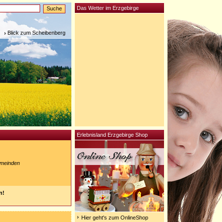
Das Wetter im Erzgebirge
Blick zum Scheibenberg
Erlebnisland Erzgebirge Shop
emeinden
n!
Hier geht's zum OnlineShop