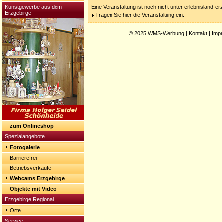
Kunstgewerbe aus dem
Eine Veranstaltung ist noch nicht unter erlebnisland-e
Erzgebirge
Tragen Sie hier die Veranstaltung ein.
© 2025
WMS-Werbung
|
Kontakt
|
Imp
zum Onlineshop
Spezialangebote
Fotogalerie
Barrierefrei
Betriebsverkäufe
Webcams Erzgebirge
Objekte mit Video
Erzgebirge Regional
Orte
Service