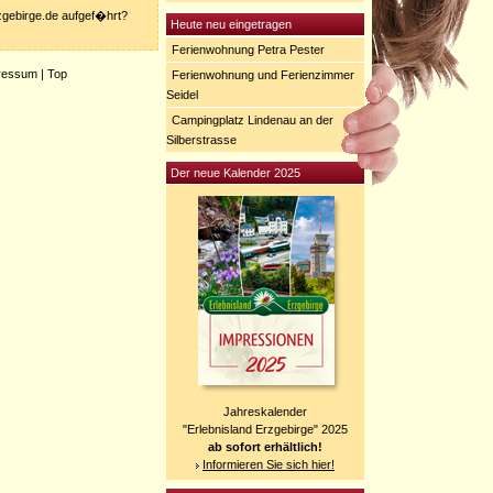
rzgebirge.de aufgef�hrt?
Heute neu eingetragen
Ferienwohnung Petra Pester
ressum
|
Top
Ferienwohnung und Ferienzimmer
Seidel
Campingplatz Lindenau an der
Silberstrasse
Der neue Kalender 2025
Jahreskalender
"Erlebnisland Erzgebirge" 2025
ab sofort erhältlich!
Informieren Sie sich hier!