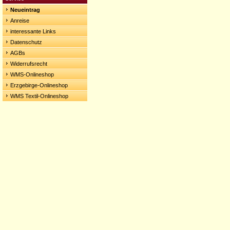
Neueintrag
Anreise
interessante Links
Datenschutz
AGBs
Widerrufsrecht
WMS-Onlineshop
Erzgebirge-Onlineshop
WMS Textil-Onlineshop