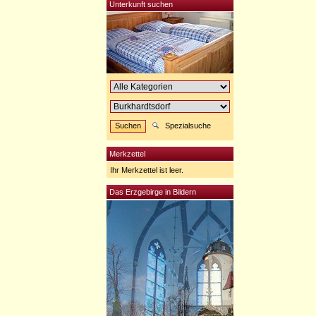
Unterkunft suchen
Spezialsuche
Merkzettel
Ihr Merkzettel ist leer.
Das Erzgebirge in Bildern