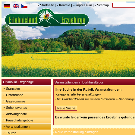
Startseite
|
Kontakt
|
Impressum
|
Sitemap
Urlaub im Erzgebirge
Veranstaltungen in Burkhardtsdorf
Startseite
Ihre Suche in der Rubrik Veranstaltungen:
Kategorie:
alle Veranstaltungen
Unterkünfte
Ort:
Burkhardtsdorf mit seinen Ortsteilen + Nachbarg
Gastronomie
Sehenswertes
Neue Suche
Aktivangebote
Es wurde leider kein passendes Ergebnis gefunde
Pauschalangebote
Veranstaltungen
Neue Veranstaltung eintragen
Touren