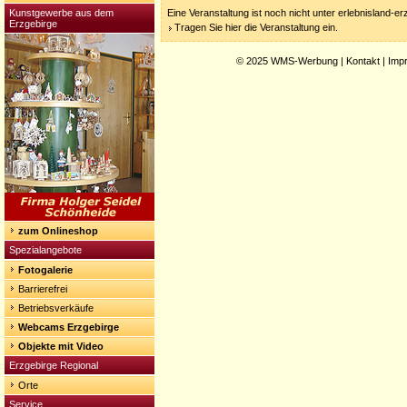
Kunstgewerbe aus dem
Eine Veranstaltung ist noch nicht unter erlebnisland-e
Erzgebirge
Tragen Sie hier die Veranstaltung ein.
© 2025
WMS-Werbung
|
Kontakt
|
Imp
zum Onlineshop
Spezialangebote
Fotogalerie
Barrierefrei
Betriebsverkäufe
Webcams Erzgebirge
Objekte mit Video
Erzgebirge Regional
Orte
Service