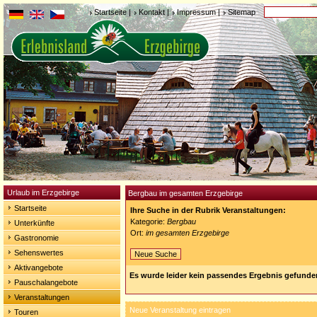
Startseite
|
Kontakt
|
Impressum
|
Sitemap
Urlaub im Erzgebirge
Bergbau im gesamten Erzgebirge
Startseite
Ihre Suche in der Rubrik Veranstaltungen:
Kategorie:
Bergbau
Unterkünfte
Ort:
im gesamten Erzgebirge
Gastronomie
Sehenswertes
Neue Suche
Aktivangebote
Es wurde leider kein passendes Ergebnis gefunde
Pauschalangebote
Veranstaltungen
Neue Veranstaltung eintragen
Touren