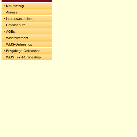
Neueintrag
Anreise
interessante Links
Datenschutz
AGBs
Widerrufsrecht
WMS-Onlineshop
Erzgebirge-Onlineshop
WMS Textil-Onlineshop