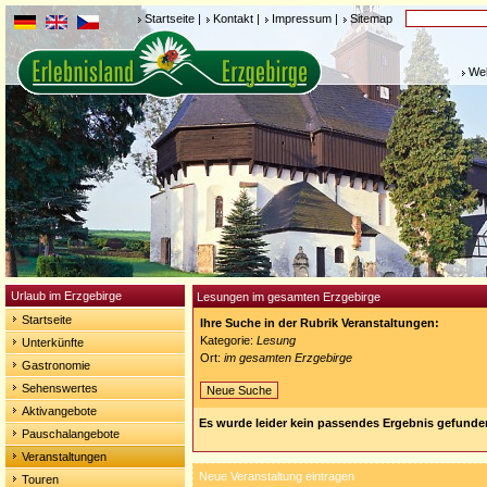
Startseite
|
Kontakt
|
Impressum
|
Sitemap
Weh
Urlaub im Erzgebirge
Lesungen im gesamten Erzgebirge
Startseite
Ihre Suche in der Rubrik Veranstaltungen:
Kategorie:
Lesung
Unterkünfte
Ort:
im gesamten Erzgebirge
Gastronomie
Sehenswertes
Neue Suche
Aktivangebote
Es wurde leider kein passendes Ergebnis gefunde
Pauschalangebote
Veranstaltungen
Neue Veranstaltung eintragen
Touren