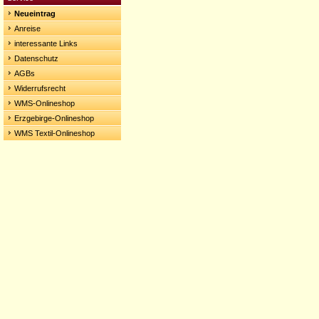
Neueintrag
Anreise
interessante Links
Datenschutz
AGBs
Widerrufsrecht
WMS-Onlineshop
Erzgebirge-Onlineshop
WMS Textil-Onlineshop