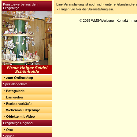
Kunstgewerbe aus dem
Eine Veranstaltung ist noch nicht unter erlebnisland-e
Erzgebirge
Tragen Sie hier die Veranstaltung ein.
© 2025
WMS-Werbung
|
Kontakt
|
Imp
zum Onlineshop
Spezialangebote
Fotogalerie
Barrierefrei
Betriebsverkäufe
Webcams Erzgebirge
Objekte mit Video
Erzgebirge Regional
Orte
Service