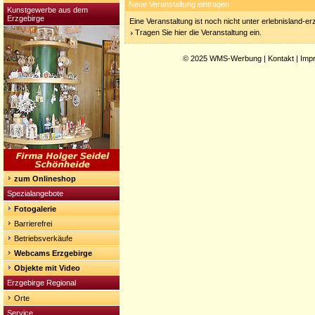
Neue Veranstaltung eintragen
Kunstgewerbe aus dem
Erzgebirge
Eine Veranstaltung ist noch nicht unter erlebnisland-e
Tragen Sie hier die Veranstaltung ein.
© 2025
WMS-Werbung
|
Kontakt
|
Imp
zum Onlineshop
Spezialangebote
Fotogalerie
Barrierefrei
Betriebsverkäufe
Webcams Erzgebirge
Objekte mit Video
Erzgebirge Regional
Orte
Service