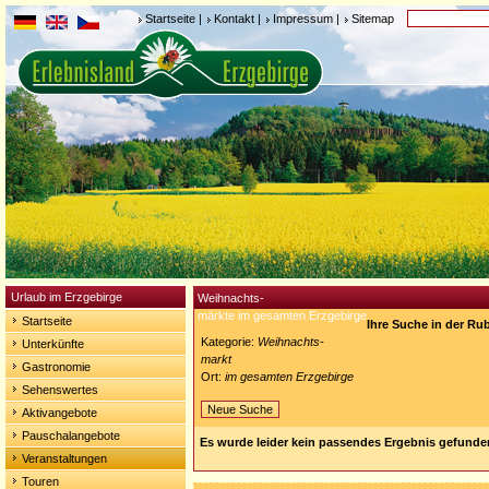
Startseite
|
Kontakt
|
Impressum
|
Sitemap
Urlaub im Erzgebirge
Weihnachts-
märkte im gesamten Erzgebirge
Startseite
Ihre Suche in der Ru
Kategorie:
Weihnachts-
Unterkünfte
markt
Gastronomie
Ort:
im gesamten Erzgebirge
Sehenswertes
Neue Suche
Aktivangebote
Pauschalangebote
Es wurde leider kein passendes Ergebnis gefunde
Veranstaltungen
Touren