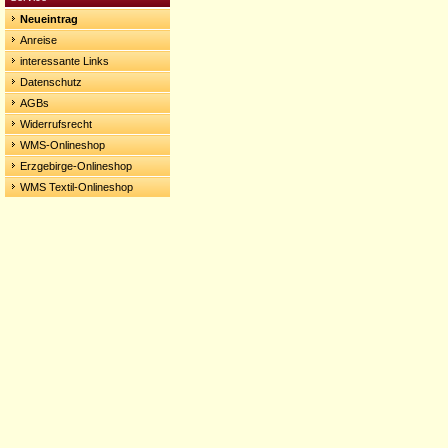
Neueintrag
Anreise
interessante Links
Datenschutz
AGBs
Widerrufsrecht
WMS-Onlineshop
Erzgebirge-Onlineshop
WMS Textil-Onlineshop