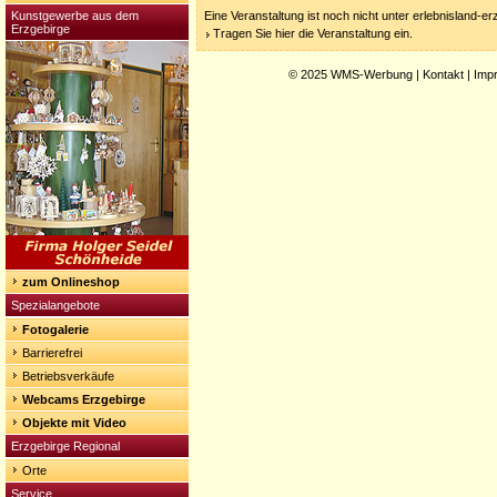
Kunstgewerbe aus dem
Eine Veranstaltung ist noch nicht unter erlebnisland-e
Erzgebirge
Tragen Sie hier die Veranstaltung ein.
© 2025
WMS-Werbung
|
Kontakt
|
Imp
zum Onlineshop
Spezialangebote
Fotogalerie
Barrierefrei
Betriebsverkäufe
Webcams Erzgebirge
Objekte mit Video
Erzgebirge Regional
Orte
Service