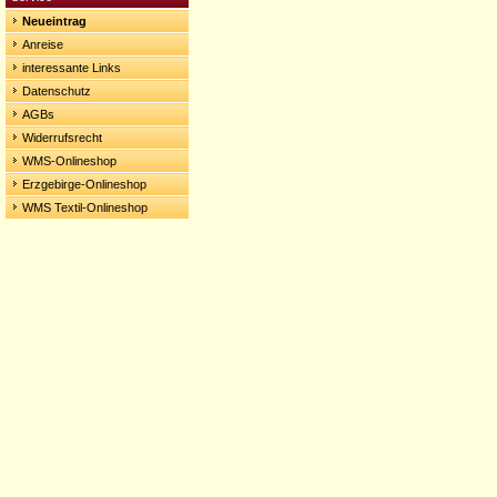
Neueintrag
Anreise
interessante Links
Datenschutz
AGBs
Widerrufsrecht
WMS-Onlineshop
Erzgebirge-Onlineshop
WMS Textil-Onlineshop