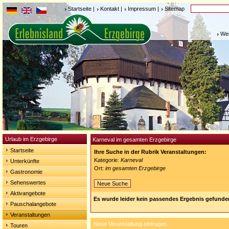
Startseite
|
Kontakt
|
Impressum
|
Sitemap
Weh
Urlaub im Erzgebirge
Karneval im gesamten Erzgebirge
Startseite
Ihre Suche in der Rubrik Veranstaltungen:
Kategorie:
Karneval
Unterkünfte
Ort:
im gesamten Erzgebirge
Gastronomie
Sehenswertes
Neue Suche
Aktivangebote
Es wurde leider kein passendes Ergebnis gefunde
Pauschalangebote
Veranstaltungen
Neue Veranstaltung eintragen
Touren