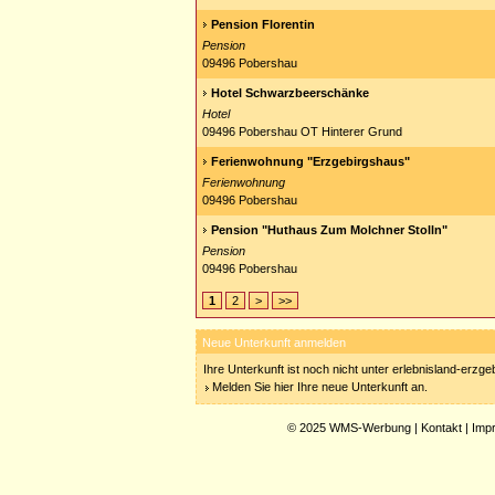
Pension Florentin
Pension
09496 Pobershau
Hotel Schwarzbeerschänke
Hotel
09496 Pobershau OT Hinterer Grund
Ferienwohnung "Erzgebirgshaus"
Ferienwohnung
09496 Pobershau
Pension "Huthaus Zum Molchner Stolln"
Pension
09496 Pobershau
1
2
>
>>
Neue Unterkunft anmelden
Ihre Unterkunft ist noch nicht unter erlebnisland-erzg
Melden Sie hier Ihre neue Unterkunft an.
© 2025
WMS-Werbung
|
Kontakt
|
Imp