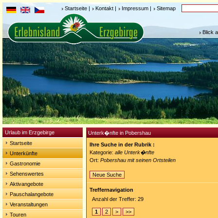
Startseite
|
Kontakt
|
Impressum
|
Sitemap
Blick 
Urlaub im Erzgebirge
Unterk�nfte in Pobershau
Startseite
Ihre Suche in der Rubrik :
Kategorie:
alle Unterk�nfte
Unterkünfte
Ort:
Pobershau mit seinen Ortsteilen
Gastronomie
Sehenswertes
Neue Suche
Aktivangebote
Treffernavigation
Pauschalangebote
Anzahl der Treffer: 29
Veranstaltungen
1
2
>
>>
Touren