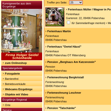
Treffer pro Seite:
Kunstgewerbe aus dem
Erzgebirge
Ferienhaus Müller / Wagner in P
Ferienhaus
Gartenstr. 22, 09496 Pobershau
für Sammelanfrage merken
|
Me
Ferienhaus Martin
Ferienhaus
09496 Pobershau
Ferienhaus "Oertel Häusl"
Ferienhaus
09496 Pobershau OT Rittersberg
Pension „Berghaus Am Katzenstein”
zum Onlineshop
Pension
Spezialangebote
09496 Pobershau
Fotogalerie
Ferienwohnung Bergkristall
Barrierefrei
Ferienwohnung
Betriebsverkäufe
09496 Pobershau
Webcams Erzgebirge
Ferienwohnung Leschner
Objekte mit Video
Ferienwohnung
Erzgebirge Regional
09496 Pobershau
Orte
Pension "Talschänke"
Service