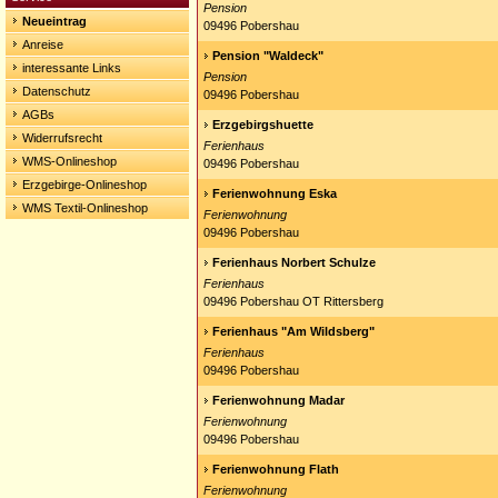
Pension
Neueintrag
09496 Pobershau
Anreise
Pension "Waldeck"
interessante Links
Pension
Datenschutz
09496 Pobershau
AGBs
Erzgebirgshuette
Widerrufsrecht
Ferienhaus
WMS-Onlineshop
09496 Pobershau
Erzgebirge-Onlineshop
Ferienwohnung Eska
WMS Textil-Onlineshop
Ferienwohnung
09496 Pobershau
Ferienhaus Norbert Schulze
Ferienhaus
09496 Pobershau OT Rittersberg
Ferienhaus "Am Wildsberg"
Ferienhaus
09496 Pobershau
Ferienwohnung Madar
Ferienwohnung
09496 Pobershau
Ferienwohnung Flath
Ferienwohnung