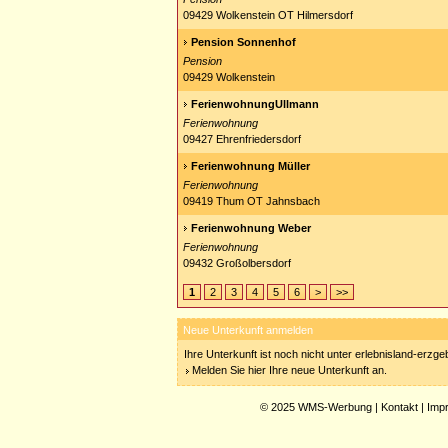
09429 Wolkenstein OT Hilmersdorf
Pension Sonnenhof
Pension
09429 Wolkenstein
FerienwohnungUllmann
Ferienwohnung
09427 Ehrenfriedersdorf
Ferienwohnung Müller
Ferienwohnung
09419 Thum OT Jahnsbach
Ferienwohnung Weber
Ferienwohnung
09432 Großolbersdorf
1
2
3
4
5
6
>
>>
Neue Unterkunft anmelden
Ihre Unterkunft ist noch nicht unter erlebnisland-erzg
Melden Sie hier Ihre neue Unterkunft an.
© 2025
WMS-Werbung
|
Kontakt
|
Imp