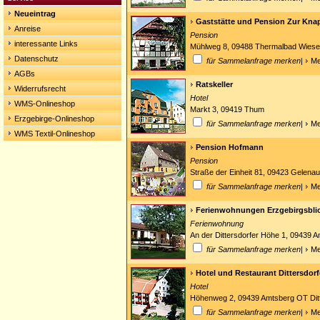
Neueintrag
Gaststätte und Pension Zur Kn
Anreise
Pension
interessante Links
Mühlweg 8, 09488 Thermalbad Wies
Datenschutz
für Sammelanfrage merken
|
Me
AGBs
Ratskeller
Widerrufsrecht
Hotel
WMS-Onlineshop
Markt 3, 09419 Thum
Erzgebirge-Onlineshop
für Sammelanfrage merken
|
Me
WMS Textil-Onlineshop
Pension Hofmann
Pension
Straße der Einheit 81, 09423 Gelenau
für Sammelanfrage merken
|
Me
Ferienwohnungen Erzgebirgsbli
Ferienwohnung
An der Dittersdorfer Höhe 1, 09439 A
für Sammelanfrage merken
|
Me
Hotel und Restaurant Dittersdor
Hotel
Höhenweg 2, 09439 Amtsberg OT Ditt
für Sammelanfrage merken
|
Me