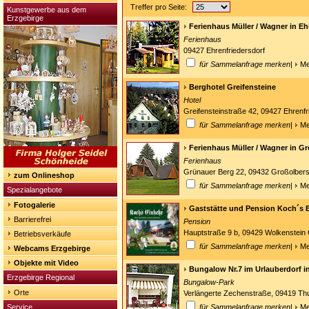
Treffer pro Seite:
Kunstgewerbe aus dem
Erzgebirge
Ferienhaus Müller / Wagner in Eh
Ferienhaus
09427 Ehrenfriedersdorf
für Sammelanfrage merken
|
Me
Berghotel Greifensteine
Hotel
Greifensteinstraße 42, 09427 Ehrenfr
für Sammelanfrage merken
|
Me
Ferienhaus Müller / Wagner in G
Ferienhaus
Grünauer Berg 22, 09432 Großolbers
zum Onlineshop
für Sammelanfrage merken
|
Me
Spezialangebote
Fotogalerie
Gaststätte und Pension Koch´s 
Barrierefrei
Pension
Hauptstraße 9 b, 09429 Wolkenstein
Betriebsverkäufe
für Sammelanfrage merken
|
Me
Webcams Erzgebirge
Objekte mit Video
Bungalow Nr.7 im Urlauberdorf 
Erzgebirge Regional
Bungalow-Park
Orte
Verlängerte Zechenstraße, 09419 T
Service
für Sammelanfrage merken
|
Me