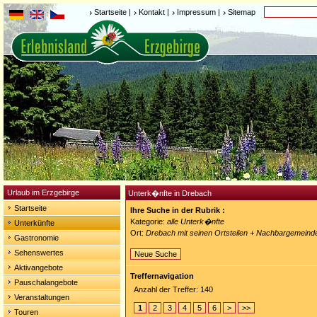
Startseite
|
Kontakt
|
Impressum
|
Sitemap
Urlaub im Erzgebirge
Unterk�nfte in Drebach
Startseite
Ihre Suche in der Rubrik :
Kategorie:
alle Unterk�nfte
Unterkünfte
Ort:
Drebach mit seinen Ortsteilen + Nachbargemeind
Gastronomie
Sehenswertes
Neue Suche
Aktivangebote
Treffernavigation
Pauschalangebote
Anzahl der Treffer: 140
Veranstaltungen
1
2
3
4
5
6
>
>>
Touren