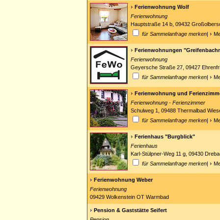
Ferienwohnung Wolf
Ferienwohnung
Hauptstraße 14 b, 09432 Großolbers
für Sammelanfrage merken
|
Me
Ferienwohnungen "Greifenbach
Ferienwohnung
Geyersche Straße 27, 09427 Ehrenf
für Sammelanfrage merken
|
Me
Ferienwohnung und Ferienzimme
Ferienwohnung - Ferienzimmer
Schulweg 1, 09488 Thermalbad Wie
für Sammelanfrage merken
|
Me
Ferienhaus "Burgblick"
Ferienhaus
Karl-Stülpner-Weg 11 g, 09430 Dreb
für Sammelanfrage merken
|
Me
Ferienwohnung Weber
Ferienwohnung
09429 Wolkenstein OT Warmbad
Pension & Gaststätte Seifert
Pension