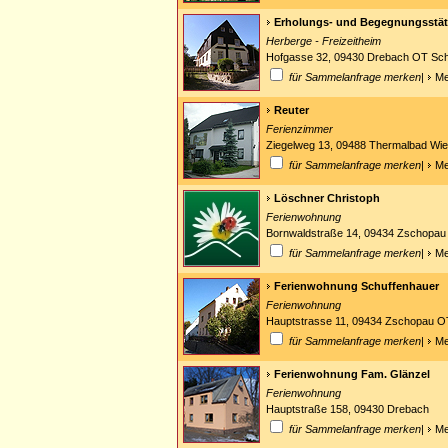
Erholungs- und Begegnungsstätt
Herberge - Freizeitheim
Hofgasse 32, 09430 Drebach OT Sch
für Sammelanfrage merken
|
Me
Reuter
Ferienzimmer
Ziegelweg 13, 09488 Thermalbad Wi
für Sammelanfrage merken
|
Me
Löschner Christoph
Ferienwohnung
Bornwaldstraße 14, 09434 Zschopa
für Sammelanfrage merken
|
Me
Ferienwohnung Schuffenhauer
Ferienwohnung
Hauptstrasse 11, 09434 Zschopau 
für Sammelanfrage merken
|
Me
Ferienwohnung Fam. Glänzel
Ferienwohnung
Hauptstraße 158, 09430 Drebach
für Sammelanfrage merken
|
Me