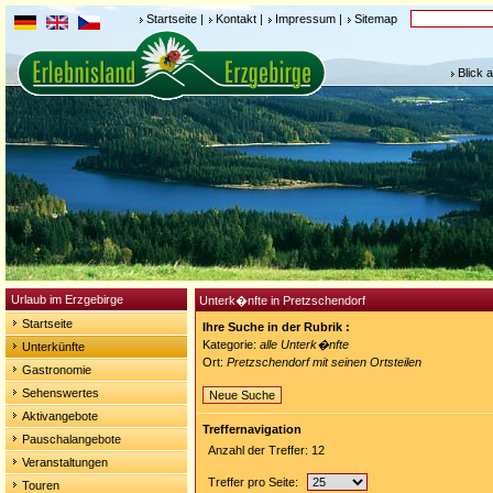
Startseite
|
Kontakt
|
Impressum
|
Sitemap
Blick 
Urlaub im Erzgebirge
Unterk�nfte in Pretzschendorf
Startseite
Ihre Suche in der Rubrik :
Kategorie:
alle Unterk�nfte
Unterkünfte
Ort:
Pretzschendorf mit seinen Ortsteilen
Gastronomie
Sehenswertes
Neue Suche
Aktivangebote
Treffernavigation
Pauschalangebote
Anzahl der Treffer: 12
Veranstaltungen
Treffer pro Seite:
Touren