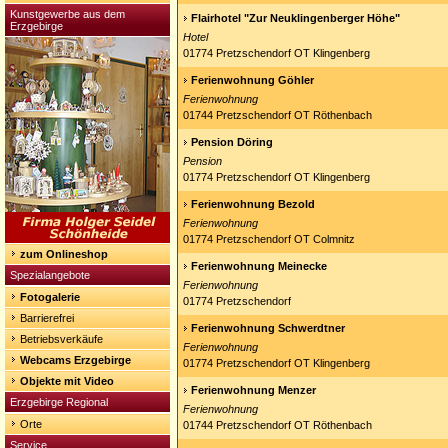
Kunstgewerbe aus dem
Flairhotel "Zur Neuklingenberger Höhe"
Erzgebirge
Hotel
01774 Pretzschendorf OT Klingenberg
Ferienwohnung Göhler
Ferienwohnung
01744 Pretzschendorf OT Röthenbach
Pension Döring
Pension
01774 Pretzschendorf OT Klingenberg
Ferienwohnung Bezold
Ferienwohnung
01774 Pretzschendorf OT Colmnitz
zum Onlineshop
Ferienwohnung Meinecke
Spezialangebote
Ferienwohnung
Fotogalerie
01774 Pretzschendorf
Barrierefrei
Ferienwohnung Schwerdtner
Betriebsverkäufe
Ferienwohnung
Webcams Erzgebirge
01774 Pretzschendorf OT Klingenberg
Objekte mit Video
Ferienwohnung Menzer
Erzgebirge Regional
Ferienwohnung
Orte
01744 Pretzschendorf OT Röthenbach
Service