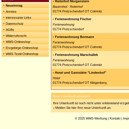
Reiterhof Morgenstern
Neueintrag
Bauernhof - Reiterhof
01774 Pretzschendorf OT Colmnitz
Anreise
interessante Links
Ferienwohnung Fischer
Datenschutz
Ferienwohnung
01774 Pretzschendorf
AGBs
Widerrufsrecht
Ferienwohnung Bormann
WMS-Onlineshop
Ferienwohnung
01774 Pretzschendorf OT Colmnitz
Erzgebirge-Onlineshop
WMS Textil-Onlineshop
Ferienwohnung Marschallek
Ferienwohnung
01774 Pretzschendorf OT Colmnitz
Hotel und Gaststätte "Lindenhof"
Hotel
01774 Pretzschendorf OT Klingenberg
Neue Unterkunft anmelden
Ihre Unterkunft ist noch nicht unter erlebnisland-erzg
Melden Sie hier Ihre neue Unterkunft an.
© 2025
WMS-Werbung
|
Kontakt
|
Imp