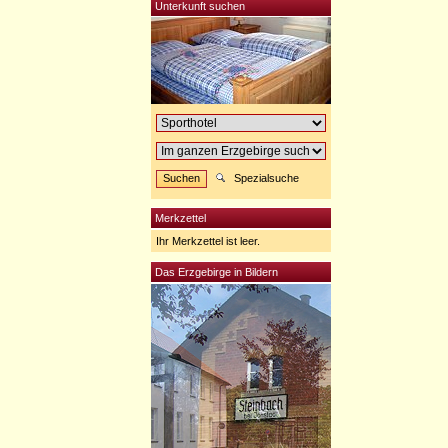
Unterkunft suchen
Spezialsuche
Merkzettel
Ihr Merkzettel ist leer.
Das Erzgebirge in Bildern