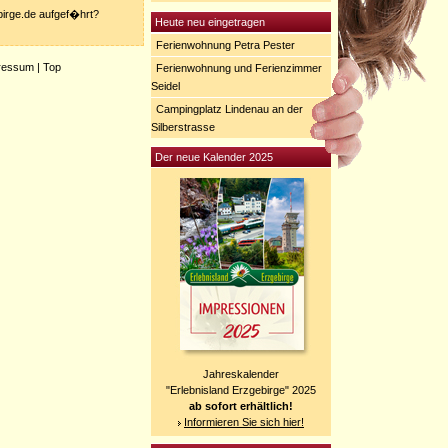
ebirge.de aufgef�hrt?
Heute neu eingetragen
Ferienwohnung Petra Pester
ressum
|
Top
Ferienwohnung und Ferienzimmer
Seidel
Campingplatz Lindenau an der
Silberstrasse
Der neue Kalender 2025
Jahreskalender
"Erlebnisland Erzgebirge" 2025
ab sofort erhältlich!
Informieren Sie sich hier!