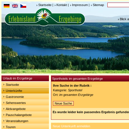
Startseite
|
Kontakt
|
Impressum
|
Sitemap
Blick 
Urlaub im Erzgebirge
Sporthotels im gesamten Erzgebirge
Startseite
Ihre Suche in der Rubrik :
Kategorie:
Sporthotel
Unterkünfte
Ort:
im gesamten Erzgebirge
Gastronomie
Sehenswertes
Neue Suche
Aktivangebote
Es wurde leider kein passendes Ergebnis gefunde
Pauschalangebote
Veranstaltungen
Neue Unterkunft anmelden
Touren