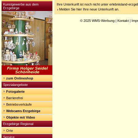
Kunstgewerbe aus dem
Ihre Unterkunft ist noch nicht unter erlebnisland-erzg
Erzgebirge
Melden Sie hier Ihre neue Unterkunft an.
© 2025
WMS-Werbung
|
Kontakt
|
Imp
zum Onlineshop
Spezialangebote
Fotogalerie
Barrierefrei
Betriebsverkäufe
Webcams Erzgebirge
Objekte mit Video
Erzgebirge Regional
Orte
Service