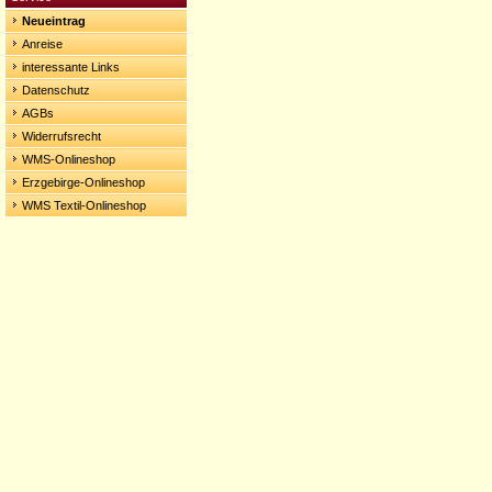
Neueintrag
Anreise
interessante Links
Datenschutz
AGBs
Widerrufsrecht
WMS-Onlineshop
Erzgebirge-Onlineshop
WMS Textil-Onlineshop