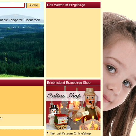
Das Wetter im Erzgebirge
auf die Talsperre Eibenstock
Erlebnisland Erzgebirge Shop
n!
Hier geht's zum OnlineShop