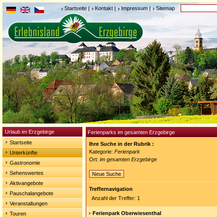
Startseite
|
Kontakt
|
Impressum
|
Sitemap
Urlaub im Erzgebirge
Ferienparks im gesamten Erzgebirge
Startseite
Ihre Suche in der Rubrik :
Kategorie:
Ferienpark
Unterkünfte
Ort:
im gesamten Erzgebirge
Gastronomie
Sehenswertes
Neue Suche
Aktivangebote
Treffernavigation
Pauschalangebote
Anzahl der Treffer: 1
Veranstaltungen
Ferienpark Oberwiesenthal
Touren