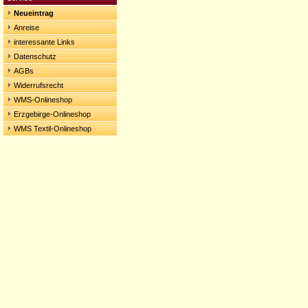
Neueintrag
Anreise
interessante Links
Datenschutz
AGBs
Widerrufsrecht
WMS-Onlineshop
Erzgebirge-Onlineshop
WMS Textil-Onlineshop