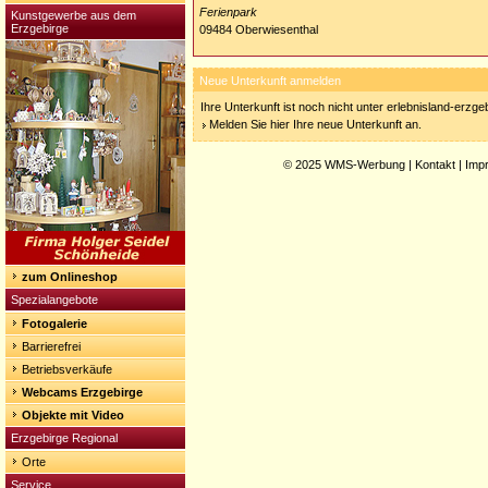
Ferienpark
Kunstgewerbe aus dem
Erzgebirge
09484 Oberwiesenthal
Neue Unterkunft anmelden
Ihre Unterkunft ist noch nicht unter erlebnisland-erzg
Melden Sie hier Ihre neue Unterkunft an.
© 2025
WMS-Werbung
|
Kontakt
|
Imp
zum Onlineshop
Spezialangebote
Fotogalerie
Barrierefrei
Betriebsverkäufe
Webcams Erzgebirge
Objekte mit Video
Erzgebirge Regional
Orte
Service