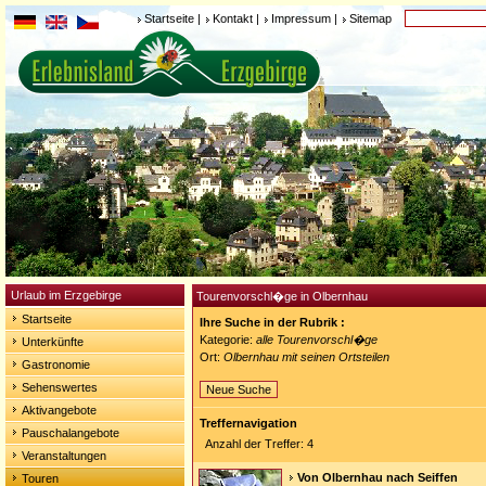
Startseite
|
Kontakt
|
Impressum
|
Sitemap
Urlaub im Erzgebirge
Tourenvorschl�ge in Olbernhau
Startseite
Ihre Suche in der Rubrik :
Kategorie:
alle Tourenvorschl�ge
Unterkünfte
Ort:
Olbernhau mit seinen Ortsteilen
Gastronomie
Sehenswertes
Neue Suche
Aktivangebote
Treffernavigation
Pauschalangebote
Anzahl der Treffer: 4
Veranstaltungen
Von Olbernhau nach Seiffen
Touren