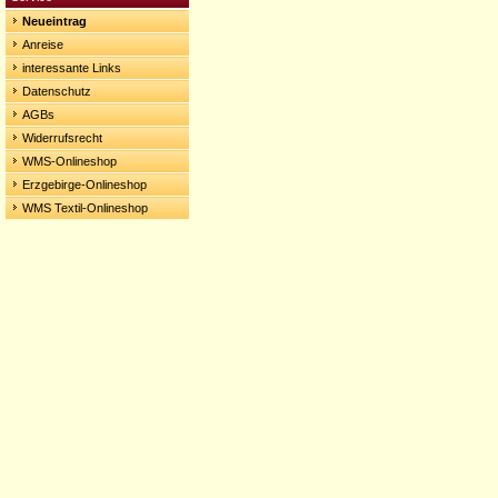
Neueintrag
Anreise
interessante Links
Datenschutz
AGBs
Widerrufsrecht
WMS-Onlineshop
Erzgebirge-Onlineshop
WMS Textil-Onlineshop