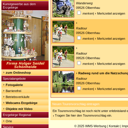
Wanderweg
Kunstgewerbe aus dem
Erzgebirge
09526 Olbernhau
merken
|
Merkzettel anzeigen
Radtour
09526 Olbernhau
merken
|
Merkzettel anzeigen
Radtour
09526 Olbernhau
merken
|
Merkzettel anzeigen
zum Onlineshop
Radweg rund um die Natzschun
Spezialangebote
Radtour
09526 Olbernhau
Fotogalerie
merken
|
Merkzettel anzeigen
Barrierefrei
Betriebsverkäufe
Webcams Erzgebirge
Neuen Tourenvorschlag eintragen
Objekte mit Video
Ein Tourenvorschlag ist noch nicht unter erlebnisland
Erzgebirge Regional
Tragen Sie hier den Tourenvorschlag ein.
Orte
© 2025
WMS-Werbung
|
Kontakt
|
Imp
Service