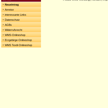
Neueintrag
Anreise
interessante Links
Datenschutz
AGBs
Widerrufsrecht
WMS-Onlineshop
Erzgebirge-Onlineshop
WMS Textil-Onlineshop