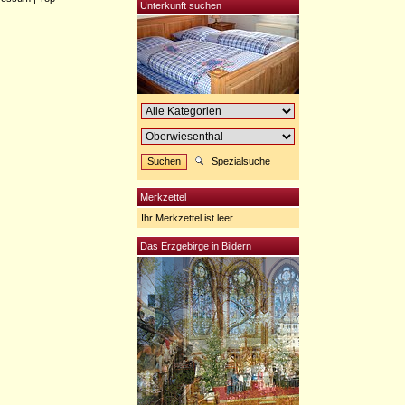
Unterkunft suchen
Spezialsuche
Merkzettel
Ihr Merkzettel ist leer.
Das Erzgebirge in Bildern