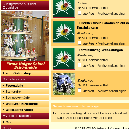
Radtour
Kunstgewerbe aus dem
Erzgebirge
09484 Oberwiesenthal
merken
|
Merkzettel anzeigen
Eindrucksvolle Panoramen auf d
Terrainkurweg
Wanderweg
09484 Oberwiesenthal
merken
|
Merkzettel anzeigen
Terrainkurweg-Wanderungen
Wanderweg
09484 Oberwiesenthal
merken
|
Merkzettel anzeigen
zum Onlineshop
Spezialangebote
Wanderweg
09484 Oberwiesenthal
Fotogalerie
merken
|
Merkzettel anzeigen
Barrierefrei
Betriebsverkäufe
Webcams Erzgebirge
Neuen Tourenvorschlag eintragen
Objekte mit Video
Ein Tourenvorschlag ist noch nicht unter erlebnisland
Erzgebirge Regional
Tragen Sie hier den Tourenvorschlag ein.
Orte
Service
© 2025
WMS-Werbung
|
Kontakt
|
Imp