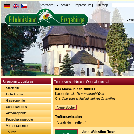
Startseite
|
Kontakt
|
Impressum
|
Sitemap
Weh
Urlaub im Erzgebirge
Tourenvorschl�ge in Oberwiesenthal
Startseite
Ihre Suche in der Rubrik :
Kategorie:
alle Tourenvorschl�ge
Unterkünfte
Ort:
Oberwiesenthal mit seinen Ortsteilen
Gastronomie
Sehenswertes
Neue Suche
Aktivangebote
Treffernavigation
Pauschalangebote
Anzahl der Treffer: 4
Veranstaltungen
Jens-Weissflog-Tour
Touren