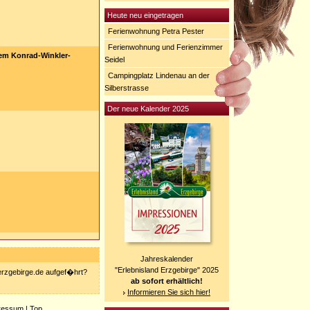
Heute neu eingetragen
Ferienwohnung Petra Pester
Ferienwohnung und Ferienzimmer
em Konrad-Winkler-
Seidel
Campingplatz Lindenau an der
Silberstrasse
Der neue Kalender 2025
Jahreskalender
"Erlebnisland Erzgebirge" 2025
-erzgebirge.de aufgef�hrt?
ab sofort erhältlich!
Informieren Sie sich hier!
ressum
|
Top