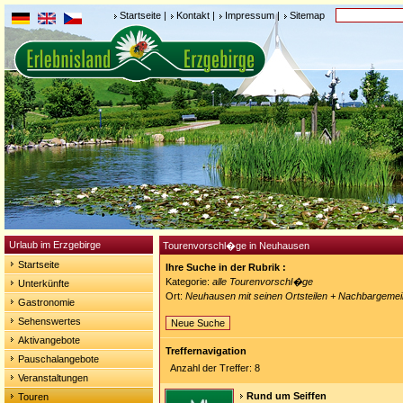
Startseite
|
Kontakt
|
Impressum
|
Sitemap
Urlaub im Erzgebirge
Tourenvorschl�ge in Neuhausen
Startseite
Ihre Suche in der Rubrik :
Kategorie:
alle Tourenvorschl�ge
Unterkünfte
Ort:
Neuhausen mit seinen Ortsteilen + Nachbargeme
Gastronomie
Sehenswertes
Neue Suche
Aktivangebote
Treffernavigation
Pauschalangebote
Anzahl der Treffer: 8
Veranstaltungen
Rund um Seiffen
Touren