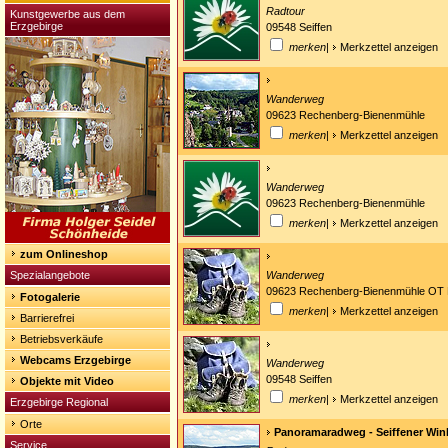
Radtour
Kunstgewerbe aus dem
Erzgebirge
09548 Seiffen
merken
|
Merkzettel anzeigen
Wanderweg
09623 Rechenberg-Bienenmühle
merken
|
Merkzettel anzeigen
Wanderweg
09623 Rechenberg-Bienenmühle
merken
|
Merkzettel anzeigen
zum Onlineshop
Spezialangebote
Wanderweg
09623 Rechenberg-Bienenmühle OT 
Fotogalerie
merken
|
Merkzettel anzeigen
Barrierefrei
Betriebsverkäufe
Webcams Erzgebirge
Wanderweg
09548 Seiffen
Objekte mit Video
merken
|
Merkzettel anzeigen
Erzgebirge Regional
Orte
Panoramaradweg - Seiffener Win
Service