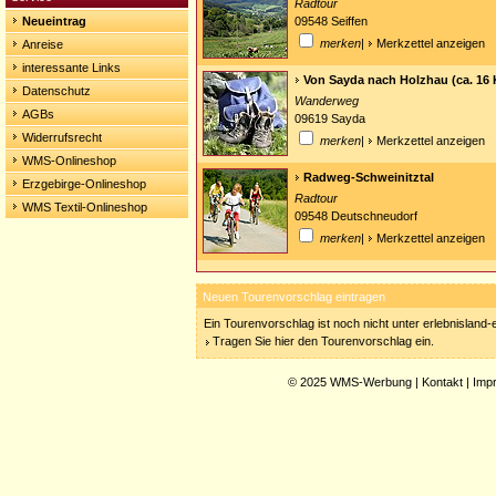
Radtour
Neueintrag
09548 Seiffen
merken
|
Merkzettel anzeigen
Anreise
interessante Links
Von Sayda nach Holzhau (ca. 16 
Datenschutz
Wanderweg
AGBs
09619 Sayda
Widerrufsrecht
merken
|
Merkzettel anzeigen
WMS-Onlineshop
Radweg-Schweinitztal
Erzgebirge-Onlineshop
Radtour
WMS Textil-Onlineshop
09548 Deutschneudorf
merken
|
Merkzettel anzeigen
Neuen Tourenvorschlag eintragen
Ein Tourenvorschlag ist noch nicht unter erlebnisland
Tragen Sie hier den Tourenvorschlag ein.
© 2025
WMS-Werbung
|
Kontakt
|
Imp