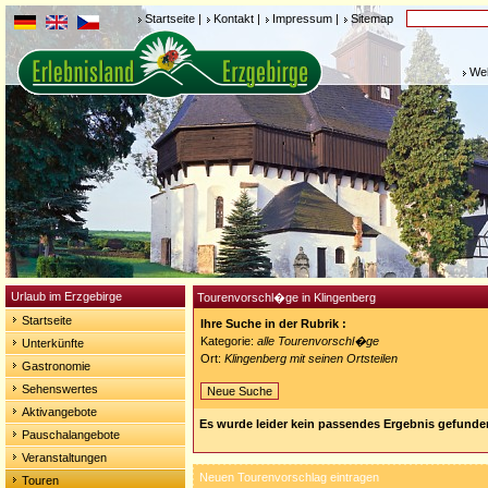
Startseite
|
Kontakt
|
Impressum
|
Sitemap
Weh
Urlaub im Erzgebirge
Tourenvorschl�ge in Klingenberg
Startseite
Ihre Suche in der Rubrik :
Kategorie:
alle Tourenvorschl�ge
Unterkünfte
Ort:
Klingenberg mit seinen Ortsteilen
Gastronomie
Sehenswertes
Neue Suche
Aktivangebote
Es wurde leider kein passendes Ergebnis gefunde
Pauschalangebote
Veranstaltungen
Neuen Tourenvorschlag eintragen
Touren