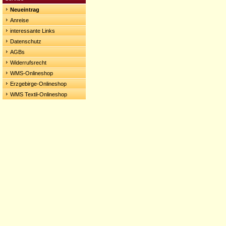
Neueintrag
Anreise
interessante Links
Datenschutz
AGBs
Widerrufsrecht
WMS-Onlineshop
Erzgebirge-Onlineshop
WMS Textil-Onlineshop