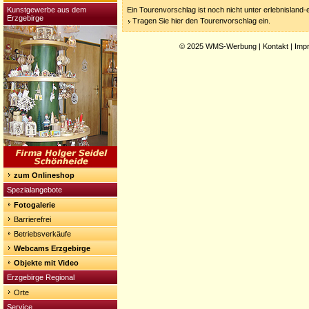
Kunstgewerbe aus dem
Ein Tourenvorschlag ist noch nicht unter erlebnisland
Erzgebirge
Tragen Sie hier den Tourenvorschlag ein.
© 2025
WMS-Werbung
|
Kontakt
|
Imp
zum Onlineshop
Spezialangebote
Fotogalerie
Barrierefrei
Betriebsverkäufe
Webcams Erzgebirge
Objekte mit Video
Erzgebirge Regional
Orte
Service