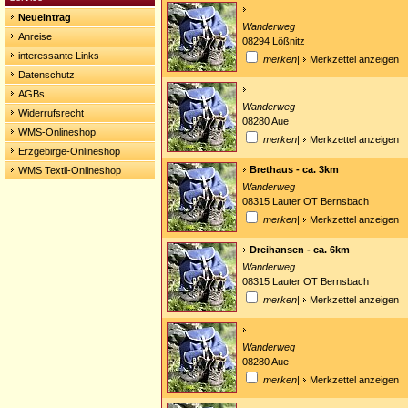
Neueintrag
Wanderweg
Anreise
08294 Lößnitz
interessante Links
merken
|
Merkzettel anzeigen
Datenschutz
AGBs
Wanderweg
Widerrufsrecht
08280 Aue
WMS-Onlineshop
merken
|
Merkzettel anzeigen
Erzgebirge-Onlineshop
Brethaus - ca. 3km
WMS Textil-Onlineshop
Wanderweg
08315 Lauter OT Bernsbach
merken
|
Merkzettel anzeigen
Dreihansen - ca. 6km
Wanderweg
08315 Lauter OT Bernsbach
merken
|
Merkzettel anzeigen
Wanderweg
08280 Aue
merken
|
Merkzettel anzeigen