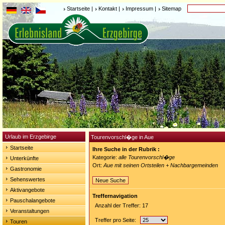
Startseite
|
Kontakt
|
Impressum
|
Sitemap
Urlaub im Erzgebirge
Tourenvorschl�ge in Aue
Startseite
Ihre Suche in der Rubrik :
Kategorie:
alle Tourenvorschl�ge
Unterkünfte
Ort:
Aue mit seinen Ortsteilen + Nachbargemeinden
Gastronomie
Sehenswertes
Neue Suche
Aktivangebote
Treffernavigation
Pauschalangebote
Anzahl der Treffer: 17
Veranstaltungen
Treffer pro Seite:
Touren