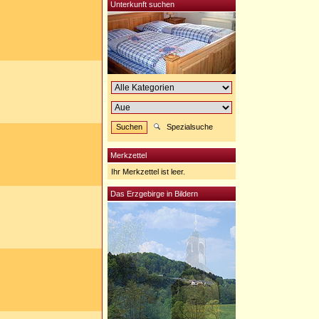
Unterkunft suchen
Spezialsuche
Merkzettel
Ihr Merkzettel ist leer.
Das Erzgebirge in Bildern