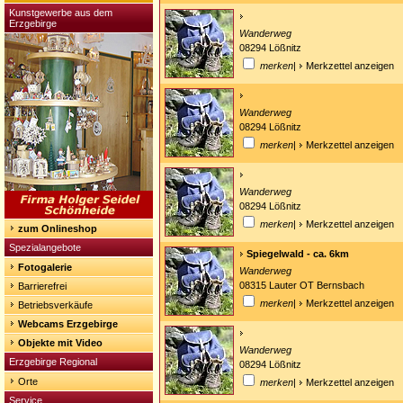
Kunstgewerbe aus dem
Erzgebirge
Wanderweg
08294 Lößnitz
merken
|
Merkzettel anzeigen
Wanderweg
08294 Lößnitz
merken
|
Merkzettel anzeigen
Wanderweg
08294 Lößnitz
merken
|
Merkzettel anzeigen
zum Onlineshop
Spezialangebote
Spiegelwald - ca. 6km
Fotogalerie
Wanderweg
08315 Lauter OT Bernsbach
Barrierefrei
merken
|
Merkzettel anzeigen
Betriebsverkäufe
Webcams Erzgebirge
Objekte mit Video
Wanderweg
Erzgebirge Regional
08294 Lößnitz
Orte
merken
|
Merkzettel anzeigen
Service