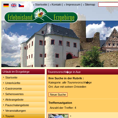
Startseite
|
Kontakt
|
Impressum
|
Sitemap
Urlaub im Erzgebirge
Tourenvorschl�ge in Aue
Startseite
Ihre Suche in der Rubrik :
Kategorie:
alle Tourenvorschl�ge
Unterkünfte
Ort:
Aue mit seinen Ortsteilen
Gastronomie
Sehenswertes
Neue Suche
Aktivangebote
Treffernavigation
Pauschalangebote
Anzahl der Treffer: 4
Veranstaltungen
Touren