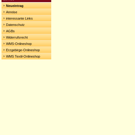
Neueintrag
Anreise
interessante Links
Datenschutz
AGBs
Widerrufsrecht
WMS-Onlineshop
Erzgebirge-Onlineshop
WMS Textil-Onlineshop