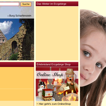
Das Wetter im Erzgebirge
Burg Scharfenstein
Erlebnisland Erzgebirge Shop
Hier geht's zum OnlineShop