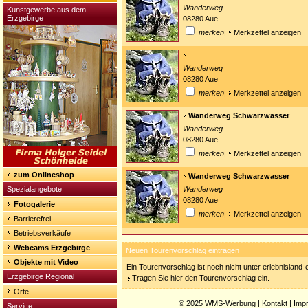
Wanderweg
Kunstgewerbe aus dem
Erzgebirge
08280 Aue
merken
|
Merkzettel anzeigen
Wanderweg
08280 Aue
merken
|
Merkzettel anzeigen
Wanderweg Schwarzwasser
Wanderweg
08280 Aue
merken
|
Merkzettel anzeigen
zum Onlineshop
Wanderweg Schwarzwasser
Spezialangebote
Wanderweg
08280 Aue
Fotogalerie
merken
|
Merkzettel anzeigen
Barrierefrei
Betriebsverkäufe
Webcams Erzgebirge
Neuen Tourenvorschlag eintragen
Objekte mit Video
Ein Tourenvorschlag ist noch nicht unter erlebnisland
Erzgebirge Regional
Tragen Sie hier den Tourenvorschlag ein.
Orte
© 2025
WMS-Werbung
|
Kontakt
|
Imp
Service