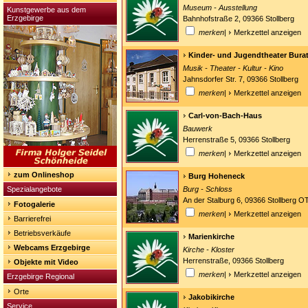
Museum - Ausstellung
Kunstgewerbe aus dem
Erzgebirge
Bahnhofstraße 2, 09366 Stollberg
merken
|
Merkzettel anzeigen
Kinder- und Jugendtheater Burat
Musik - Theater - Kultur - Kino
Jahnsdorfer Str. 7, 09366 Stollberg
merken
|
Merkzettel anzeigen
Carl-von-Bach-Haus
Bauwerk
Herrenstraße 5, 09366 Stollberg
merken
|
Merkzettel anzeigen
zum Onlineshop
Burg Hoheneck
Spezialangebote
Burg - Schloss
An der Stalburg 6, 09366 Stollberg 
Fotogalerie
merken
|
Merkzettel anzeigen
Barrierefrei
Betriebsverkäufe
Marienkirche
Webcams Erzgebirge
Kirche - Kloster
Herrenstraße, 09366 Stollberg
Objekte mit Video
merken
|
Merkzettel anzeigen
Erzgebirge Regional
Orte
Jakobikirche
Service