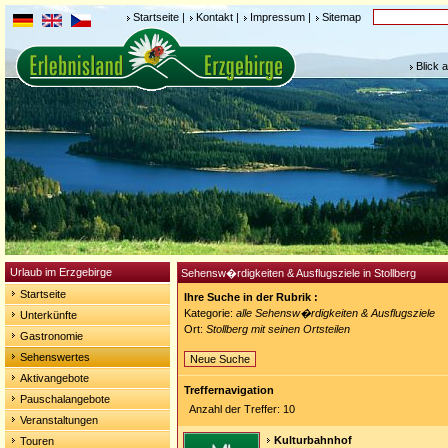
Startseite
|
Kontakt
|
Impressum
|
Sitemap
Blick 
Urlaub im Erzgebirge
Sehensw�rdigkeiten & Ausflugsziele in Stollberg
Startseite
Ihre Suche in der Rubrik :
Kategorie:
alle Sehensw�rdigkeiten & Ausflugsziele
Unterkünfte
Ort:
Stollberg mit seinen Ortsteilen
Gastronomie
Sehenswertes
Neue Suche
Aktivangebote
Treffernavigation
Pauschalangebote
Anzahl der Treffer: 10
Veranstaltungen
Kulturbahnhof
Touren