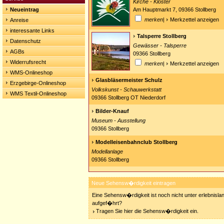
Kirche - Kloster
Neueintrag
Am Hauptmarkt 7, 09366 Stollberg
merken
|
Merkzettel anzeigen
Anreise
interessante Links
Talsperre Stollberg
Datenschutz
Gewässer - Talsperre
AGBs
09366 Stollberg
Widerrufsrecht
merken
|
Merkzettel anzeigen
WMS-Onlineshop
Glasbläsermeister Schulz
Erzgebirge-Onlineshop
Volkskunst - Schauwerkstatt
WMS Textil-Onlineshop
09366 Stollberg OT Niederdorf
Bilder-Knauf
Museum - Ausstellung
09366 Stollberg
Modelleisenbahnclub Stollberg
Modellanlage
09366 Stollberg
Neue Sehensw�rdigkeit eintragen
Eine Sehensw�rdigkeit ist noch nicht unter erlebnisla
aufgef�hrt?
Tragen Sie hier die Sehensw�rdigkeit ein.