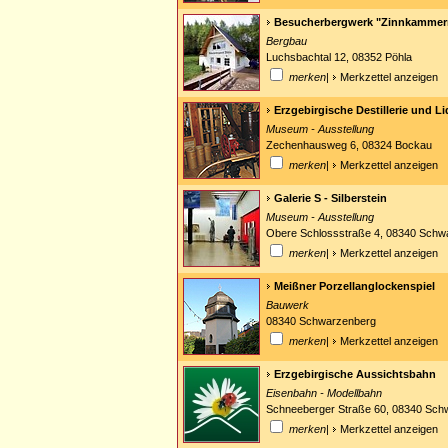
Besucherbergwerk "Zinnkammer
Bergbau
Luchsbachtal 12, 08352 Pöhla
merken
|
Merkzettel anzeigen
Erzgebirgische Destillerie und 
Museum - Ausstellung
Zechenhausweg 6, 08324 Bockau
merken
|
Merkzettel anzeigen
Galerie S - Silberstein
Museum - Ausstellung
Obere Schlossstraße 4, 08340 Schw
merken
|
Merkzettel anzeigen
Meißner Porzellanglockenspiel
Bauwerk
08340 Schwarzenberg
merken
|
Merkzettel anzeigen
Erzgebirgische Aussichtsbahn
Eisenbahn - Modellbahn
Schneeberger Straße 60, 08340 Sch
merken
|
Merkzettel anzeigen