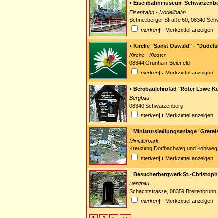
Eisenbahnmuseum Schwarzenb
Eisenbahn - Modellbahn
Schneeberger Straße 60, 08340 Sch
merken
|
Merkzettel anzeigen
Kirche "Sankt Oswald" - "Dudelsk
Kirche - Kloster
08344 Grünhain-Beierfeld
merken
|
Merkzettel anzeigen
Bergbaulehrpfad "Roter Löwe K
Bergbau
08340 Schwarzenberg
merken
|
Merkzettel anzeigen
Miniatursiedlungsanlage "Gretel
Miniaturpark
Kreuzung Dorfbachweg und Kohlweg
merken
|
Merkzettel anzeigen
Besucherbergwerk St.-Christoph
Bergbau
Schachtstrasse, 08359 Breitenbrunn
merken
|
Merkzettel anzeigen