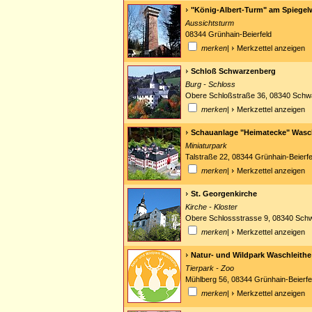
"König-Albert-Turm" am Spiegel
Aussichtsturm
08344 Grünhain-Beierfeld
merken
|
Merkzettel anzeigen
Schloß Schwarzenberg
Burg - Schloss
Obere Schloßstraße 36, 08340 Schw
merken
|
Merkzettel anzeigen
Schauanlage "Heimatecke" Wasc
Miniaturpark
Talstraße 22, 08344 Grünhain-Beierf
merken
|
Merkzettel anzeigen
St. Georgenkirche
Kirche - Kloster
Obere Schlossstrasse 9, 08340 Sch
merken
|
Merkzettel anzeigen
Natur- und Wildpark Waschleithe
Tierpark - Zoo
Mühlberg 56, 08344 Grünhain-Beierf
merken
|
Merkzettel anzeigen