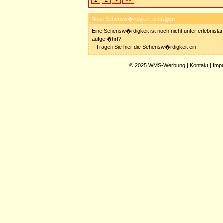
1
2
>
>>
Neue Sehensw�rdigkeit eintragen
Eine Sehensw�rdigkeit ist noch nicht unter erlebnisla
aufgef�hrt?
Tragen Sie hier die Sehensw�rdigkeit ein.
© 2025
WMS-Werbung
|
Kontakt
|
Imp