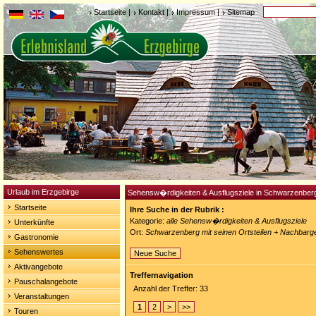
Startseite
|
Kontakt
|
Impressum
|
Sitemap
Urlaub im Erzgebirge
Sehensw�rdigkeiten & Ausflugsziele in Schwarzenber
Startseite
Ihre Suche in der Rubrik :
Kategorie:
alle Sehensw�rdigkeiten & Ausflugsziele
Unterkünfte
Ort:
Schwarzenberg mit seinen Ortsteilen + Nachbar
Gastronomie
Sehenswertes
Neue Suche
Aktivangebote
Treffernavigation
Pauschalangebote
Anzahl der Treffer: 33
Veranstaltungen
1
2
>
>>
Touren