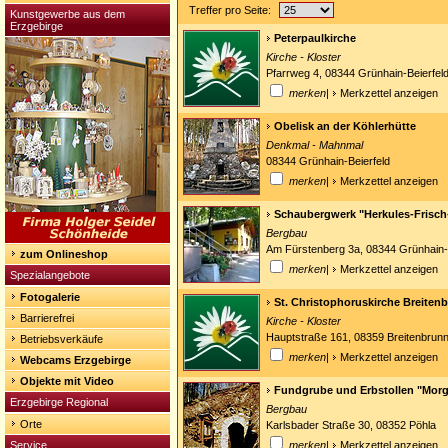
Treffer pro Seite:
Kunstgewerbe aus dem
Erzgebirge
Peterpaulkirche
Kirche - Kloster
Pfarrweg 4, 08344 Grünhain-Beierfeld
merken
|
Merkzettel anzeigen
Obelisk an der Köhlerhütte
Denkmal - Mahnmal
08344 Grünhain-Beierfeld
merken
|
Merkzettel anzeigen
Schaubergwerk "Herkules-Frisch
Bergbau
Am Fürstenberg 3a, 08344 Grünhain-
zum Onlineshop
merken
|
Merkzettel anzeigen
Spezialangebote
Fotogalerie
St. Christophoruskirche Breiten
Barrierefrei
Kirche - Kloster
Hauptstraße 161, 08359 Breitenbrun
Betriebsverkäufe
merken
|
Merkzettel anzeigen
Webcams Erzgebirge
Objekte mit Video
Fundgrube und Erbstollen "Morg
Erzgebirge Regional
Bergbau
Orte
Karlsbader Straße 30, 08352 Pöhla
Service
merken
|
Merkzettel anzeigen