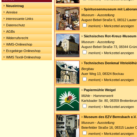
Neueintrag
Spirituosenmuseum mit Laboran
Anreise
Museum - Ausstellung
interessante Links
August-Bebel-Straße 5, 08312 Lauter
Datenschutz
merken
|
Merkzettel anzeigen
AGBs
Sächsisches Rot-Kreuz-Museum 
Widerrufsrecht
Museum - Ausstellung
WMS-Onlineshop
August-Bebel-Straße 73, 08344 Grünh
Erzgebirge-Onlineshop
merken
|
Merkzettel anzeigen
WMS Textil-Onlineshop
Technisches Denkmal Vitriolölhü
Bergbau
Auer Weg 13, 08324 Bockau
merken
|
Merkzettel anzeigen
Papiermühle Weigel
Mühle - Hammerwerk
Karlsbader Str. 80, 08359 Breitenbru
merken
|
Merkzettel anzeigen
Museum des EZV Bernsbach e.V.
Museum - Ausstellung
Beierfelder Straße 16, 08315 Lauter
merken
|
Merkzettel anzeigen