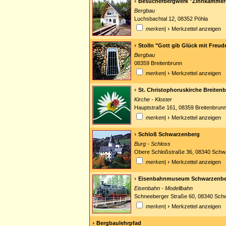
Besucherbergwerk "Zinnkammer
Bergbau
Luchsbachtal 12, 08352 Pöhla
merken
|
Merkzettel anzeigen
Stolln "Gott gib Glück mit Freud
Bergbau
08359 Breitenbrunn
merken
|
Merkzettel anzeigen
St. Christophoruskirche Breiten
Kirche - Kloster
Hauptstraße 161, 08359 Breitenbrun
merken
|
Merkzettel anzeigen
Schloß Schwarzenberg
Burg - Schloss
Obere Schloßstraße 36, 08340 Schw
merken
|
Merkzettel anzeigen
Eisenbahnmuseum Schwarzenb
Eisenbahn - Modellbahn
Schneeberger Straße 60, 08340 Sch
merken
|
Merkzettel anzeigen
Bergbaulehrpfad