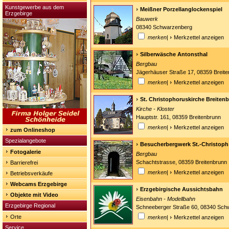
Kunstgewerbe aus dem
Meißner Porzellanglockenspiel
Erzgebirge
Bauwerk
08340 Schwarzenberg
merken
|
Merkzettel anzeigen
Silberwäsche Antonsthal
Bergbau
Jägerhäuser Straße 17, 08359 Breite
merken
|
Merkzettel anzeigen
St. Christophoruskirche Breiten
Kirche - Kloster
Hauptstr. 161, 08359 Breitenbrunn
merken
|
Merkzettel anzeigen
zum Onlineshop
Spezialangebote
Besucherbergwerk St.-Christoph
Fotogalerie
Bergbau
Schachtstrasse, 08359 Breitenbrunn
Barrierefrei
merken
|
Merkzettel anzeigen
Betriebsverkäufe
Webcams Erzgebirge
Erzgebirgische Aussichtsbahn
Objekte mit Video
Eisenbahn - Modellbahn
Erzgebirge Regional
Schneeberger Straße 60, 08340 Sch
Orte
merken
|
Merkzettel anzeigen
Service