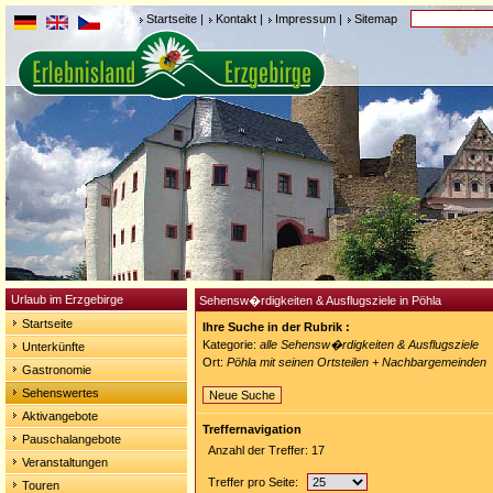
Startseite
|
Kontakt
|
Impressum
|
Sitemap
Urlaub im Erzgebirge
Sehensw�rdigkeiten & Ausflugsziele in Pöhla
Startseite
Ihre Suche in der Rubrik :
Kategorie:
alle Sehensw�rdigkeiten & Ausflugsziele
Unterkünfte
Ort:
Pöhla mit seinen Ortsteilen + Nachbargemeinden
Gastronomie
Sehenswertes
Neue Suche
Aktivangebote
Treffernavigation
Pauschalangebote
Anzahl der Treffer: 17
Veranstaltungen
Treffer pro Seite:
Touren