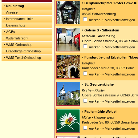
Bergbaulehrpfad "Roter Löwe K
Neueintrag
Bergbau
Anreise
08340 Schwarzenberg
interessante Links
merken
|
Merkzettel anzeigen
Datenschutz
Galerie S - Silberstein
AGBs
Museum - Ausstellung
Widerrufsrecht
Obere Schlossstraße 4, 08340 Schw
WMS-Onlineshop
merken
|
Merkzettel anzeigen
Erzgebirge-Onlineshop
Fundgrube und Erbstollen "Morg
WMS Textil-Onlineshop
Bergbau
Karlsbader Straße 30, 08352 Pöhla
merken
|
Merkzettel anzeigen
St. Georgenkirche
Kirche - Kloster
Obere Schlossstrasse 9, 08340 Sch
merken
|
Merkzettel anzeigen
Papiermühle Weigel
Mühle - Hammerwerk
Karlsbader Str. 80, 08359 Breitenbru
merken
|
Merkzettel anzeigen