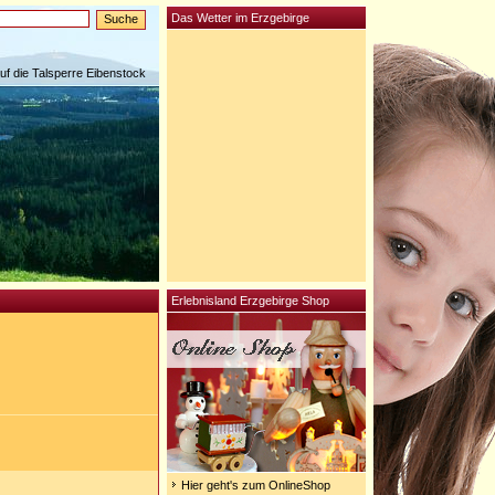
Das Wetter im Erzgebirge
auf die Talsperre Eibenstock
Erlebnisland Erzgebirge Shop
Hier geht's zum OnlineShop