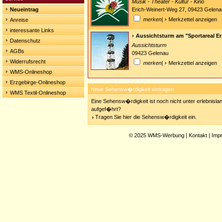
Musik - Theater - Kultur - Kino
Neueintrag
Erich-Weinert-Weg 27, 09423 Gelena
merken
|
Merkzettel anzeigen
Anreise
interessante Links
Aussichtsturm am "Sportareal Er
Datenschutz
Aussichtsturm
AGBs
09423 Gelenau
Widerrufsrecht
merken
|
Merkzettel anzeigen
WMS-Onlineshop
Erzgebirge-Onlineshop
Neue Sehensw�rdigkeit eintragen
WMS Textil-Onlineshop
Eine Sehensw�rdigkeit ist noch nicht unter erlebnisla
aufgef�hrt?
Tragen Sie hier die Sehensw�rdigkeit ein.
© 2025
WMS-Werbung
|
Kontakt
|
Imp