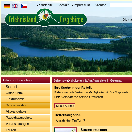
Startseite
|
Kontakt
|
Impressum
|
Sitemap
Blick 
Urlaub im Erzgebirge
Sehensw�rdigkeiten & Ausflugsziele in Gelenau
Startseite
Ihre Suche in der Rubrik :
Kategorie:
alle Sehensw�rdigkeiten & Ausflugsziele
Unterkünfte
Ort:
Gelenau mit seinen Ortsteilen
Gastronomie
Sehenswertes
Neue Suche
Aktivangebote
Treffernavigation
Pauschalangebote
Anzahl der Treffer: 7
Veranstaltungen
Strumpfmuseum
Touren