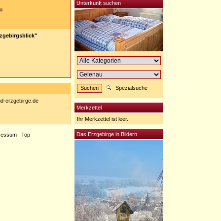
Unterkunft suchen
u
zgebirgsblick"
Spezialsuche
nd-erzgebirge.de
Merkzettel
Ihr Merkzettel ist leer.
Das Erzgebirge in Bildern
ressum
|
Top