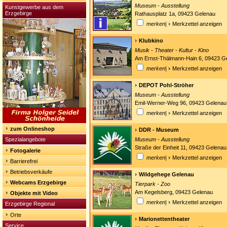
Museum - Ausstellung
Kunstgewerbe aus dem
Erzgebirge
Rathausplatz 1a, 09423 Gelenau
merken
|
Merkzettel anzeigen
Klubkino
Musik - Theater - Kultur - Kino
Am Ernst-Thälmann-Hain 6, 09423 G
merken
|
Merkzettel anzeigen
DEPOT Pohl-Ströher
Museum - Ausstellung
Emil-Werner-Weg 96, 09423 Gelenau
merken
|
Merkzettel anzeigen
zum Onlineshop
DDR - Museum
Spezialangebote
Museum - Ausstellung
Straße der Einheit 11, 09423 Gelenau
Fotogalerie
merken
|
Merkzettel anzeigen
Barrierefrei
Betriebsverkäufe
Wildgehege Gelenau
Webcams Erzgebirge
Tierpark - Zoo
Am Kegelsberg, 09423 Gelenau
Objekte mit Video
merken
|
Merkzettel anzeigen
Erzgebirge Regional
Orte
Marionettentheater
Service