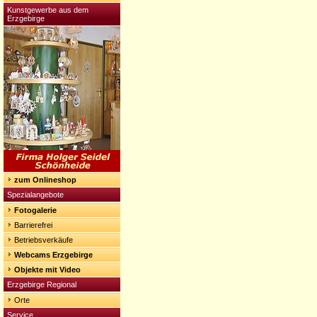
Kunstgewerbe aus dem
Erzgebirge
zum Onlineshop
Spezialangebote
Fotogalerie
Barrierefrei
Betriebsverkäufe
Webcams Erzgebirge
Objekte mit Video
Erzgebirge Regional
Orte
Service