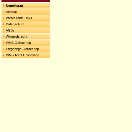
Neueintrag
Anreise
interessante Links
Datenschutz
AGBs
Widerrufsrecht
WMS-Onlineshop
Erzgebirge-Onlineshop
WMS Textil-Onlineshop