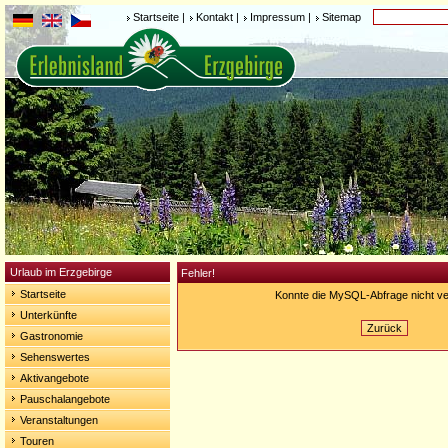
Startseite
|
Kontakt
|
Impressum
|
Sitemap
Urlaub im Erzgebirge
Fehler!
Startseite
Konnte die MySQL-Abfrage nicht ve
Unterkünfte
Zurück
Gastronomie
Sehenswertes
Aktivangebote
Pauschalangebote
Veranstaltungen
Touren