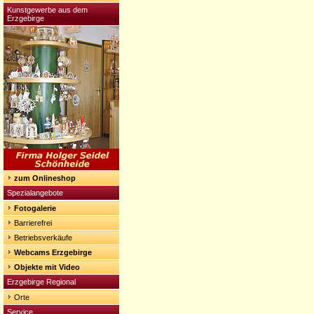
Kunstgewerbe aus dem
Erzgebirge
zum Onlineshop
Spezialangebote
Fotogalerie
Barrierefrei
Betriebsverkäufe
Webcams Erzgebirge
Objekte mit Video
Erzgebirge Regional
Orte
Service