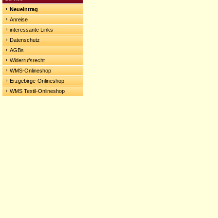
Neueintrag
Anreise
interessante Links
Datenschutz
AGBs
Widerrufsrecht
WMS-Onlineshop
Erzgebirge-Onlineshop
WMS Textil-Onlineshop