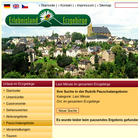
Startseite
|
Kontakt
|
Impressum
|
Sitemap
© 2025
WMS-We
Urlaub im Erzgebirge
Last Minute im gesamten Erzgebirge
Startseite
Ihre Suche in der Rubrik Pauschalangebote:
Kategorie:
Last Minute
Unterkünfte
Ort:
im gesamten Erzgebirge
Gastronomie
Sehenswertes
Neue Suche
Aktivangebote
Es wurde leider kein passendes Ergebnis gefunde
Pauschalangebote
Veranstaltungen
Touren